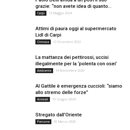
grazie: “non avete idea di quanto...
15 Maggio 2024
Carpi
Attimi di paura oggi al supermercato
Lidl di Carpi
13 Dicembre 2022
Cronaca
La mattanza dei pettirossi, uccisi
illegalmente per la ‘polenta con osei’
14 Novembre 2020
Ambiente
Al Gattile è emergenza cuccioli: “siamo
allo stremo delle forze”
19 Giugno 2024
Animali
Stregato dall’Oriente
30 Marzo 2020
Persone