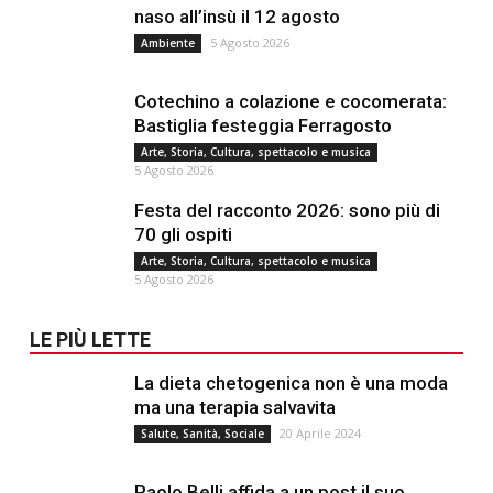
naso all’insù il 12 agosto
5 Agosto 2026
Ambiente
Cotechino a colazione e cocomerata:
Bastiglia festeggia Ferragosto
Arte, Storia, Cultura, spettacolo e musica
5 Agosto 2026
Festa del racconto 2026: sono più di
70 gli ospiti
Arte, Storia, Cultura, spettacolo e musica
5 Agosto 2026
LE PIÙ LETTE
La dieta chetogenica non è una moda
ma una terapia salvavita
20 Aprile 2024
Salute, Sanità, Sociale
Paolo Belli affida a un post il suo