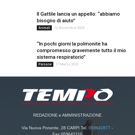
Il Gattile lancia un appello: “abbiamo
bisogno di aiuto”
12 Novembre 2024
Animali
“In pochi giorni la polmonite ha
compromesso gravemente tutto il mio
sistema respiratorio”
17 Marzo 2020
Persone
REDAZIONE e AMMINISTRAZIONE
Via Nuova Ponente, 28 CARPI Tel.
059642877
-
Fax 059642110