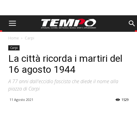
Home
Carpi
Carpi
La città ricorda i martiri del
16 agosto 1944
A 77 anni dall'eccidio fascista che diede il nome alla
piazza di Carpi
11 Agosto 2021
1529