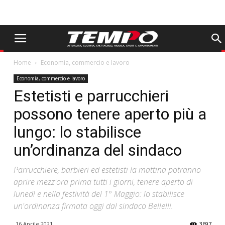
Home
Economia, commercio e lavoro
Economia, commercio e lavoro
Estetisti e parrucchieri
possono tenere aperto più a
lungo: lo stabilisce
un’ordinanza del sindaco
Parrucchiere, barbieri ed estetisti la mattina potranno
aprire mezz'ora prima tutti i giorni, tenere aperto di
lunedì e nella festività del 1° Maggio: lo stabilisce
un'ordinanza firmata oggi dal sindaco Bellelli.
16 Aprile 2021
3697