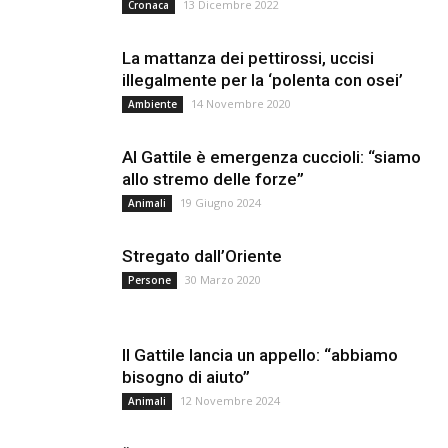
13 Dicembre 2022
Cronaca
La mattanza dei pettirossi, uccisi
illegalmente per la ‘polenta con osei’
14 Novembre 2020
Ambiente
Al Gattile è emergenza cuccioli: “siamo
allo stremo delle forze”
19 Giugno 2024
Animali
Stregato dall’Oriente
30 Marzo 2020
Persone
Il Gattile lancia un appello: “abbiamo
bisogno di aiuto”
12 Novembre 2024
Animali