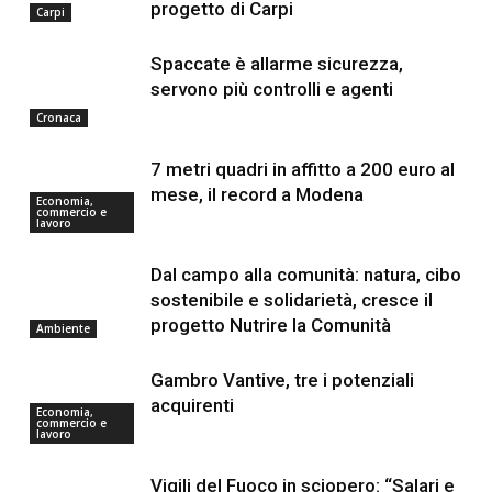
progetto di Carpi
Carpi
Spaccate è allarme sicurezza,
servono più controlli e agenti
Cronaca
7 metri quadri in affitto a 200 euro al
mese, il record a Modena
Economia,
commercio e
lavoro
Dal campo alla comunità: natura, cibo
sostenibile e solidarietà, cresce il
progetto Nutrire la Comunità
Ambiente
Gambro Vantive, tre i potenziali
acquirenti
Economia,
commercio e
lavoro
Vigili del Fuoco in sciopero: “Salari e