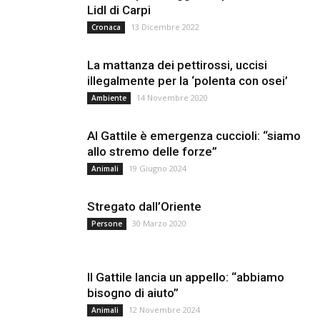
Lidl di Carpi
13 Dicembre 2022
Cronaca
La mattanza dei pettirossi, uccisi
illegalmente per la ‘polenta con osei’
14 Novembre 2020
Ambiente
Al Gattile è emergenza cuccioli: “siamo
allo stremo delle forze”
19 Giugno 2024
Animali
Stregato dall’Oriente
30 Marzo 2020
Persone
Il Gattile lancia un appello: “abbiamo
bisogno di aiuto”
12 Novembre 2024
Animali