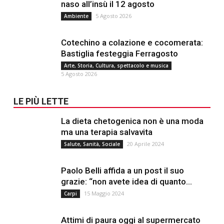
naso all’insù il 12 agosto
5 Agosto 2026
Ambiente
Cotechino a colazione e cocomerata:
Bastiglia festeggia Ferragosto
Arte, Storia, Cultura, spettacolo e musica
5 Agosto 2026
LE PIÙ LETTE
La dieta chetogenica non è una moda
ma una terapia salvavita
20 Aprile 2024
Salute, Sanità, Sociale
Paolo Belli affida a un post il suo
grazie: “non avete idea di quanto...
15 Maggio 2024
Carpi
Attimi di paura oggi al supermercato