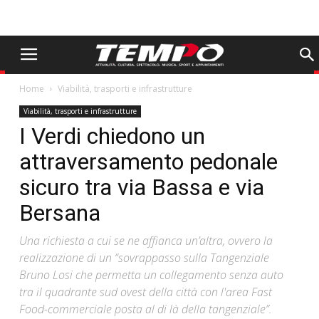
Home
Viabilità, trasporti e infrastrutture
Viabilità, trasporti e infrastrutture
I Verdi chiedono un
attraversamento pedonale
sicuro tra via Bassa e via
Bersana
Una richiesta a cui se ne affianca un’altra, ovvero la
realizzazione di un “sovrappasso sulla Tangenziale
Bruno Losi che permetta un collegamento senza auto
tra il quadrante sud ovest della città con l'area Fast
Food-commerciale posta al di là della tangenziale”.