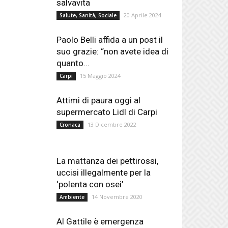
salvavita
20 Aprile 2024
Salute, Sanità, Sociale
Paolo Belli affida a un post il
suo grazie: “non avete idea di
quanto...
15 Maggio 2024
Carpi
Attimi di paura oggi al
supermercato Lidl di Carpi
13 Dicembre 2022
Cronaca
La mattanza dei pettirossi,
uccisi illegalmente per la
‘polenta con osei’
14 Novembre 2020
Ambiente
Al Gattile è emergenza