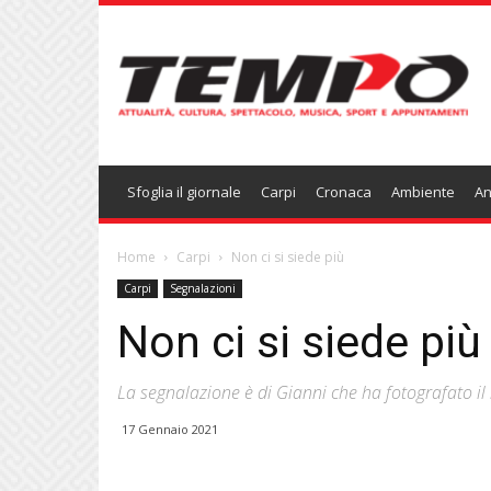
Temponews
Sfoglia il giornale
Carpi
Cronaca
Ambiente
An
Home
Carpi
Non ci si siede più
Carpi
Segnalazioni
Non ci si siede più
La segnalazione è di Gianni che ha fotografato il r
17 Gennaio 2021