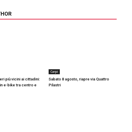
THOR
Carpi
ri più vicini ai cittadini:
Sabato 8 agosto, riapre via Quattro
in e-bike tra centro e
Pilastri