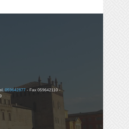
el.
059642877
- Fax 059642110 -
9