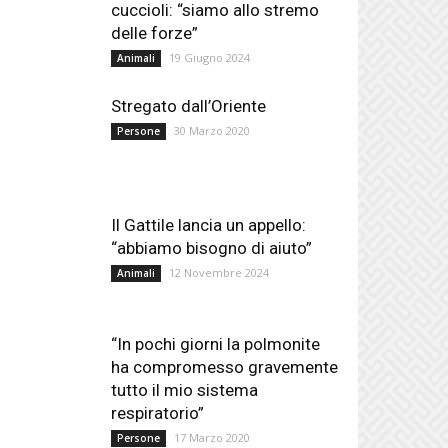
cuccioli: “siamo allo stremo
delle forze”
19 Giugno 2024
Animali
Stregato dall’Oriente
30 Marzo 2020
Persone
Il Gattile lancia un appello:
“abbiamo bisogno di aiuto”
12 Novembre 2024
Animali
“In pochi giorni la polmonite
ha compromesso gravemente
tutto il mio sistema
respiratorio”
17 Marzo 2020
Persone