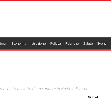
imali
Economia
Istruzione
Politica
Rubriche
Salute
Eventi
eticolato del lotto di un cantiere in via Pola Esterna
2341