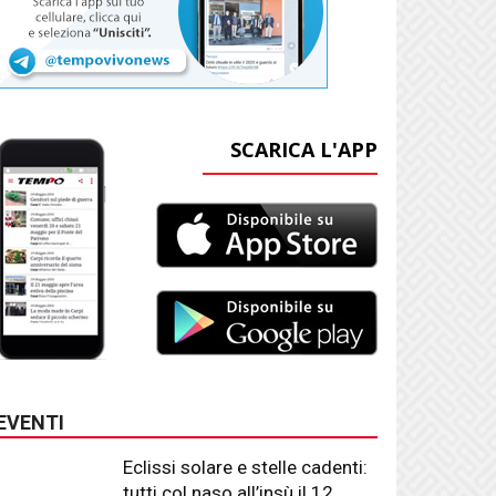
SCARICA L'APP
EVENTI
Eclissi solare e stelle cadenti:
tutti col naso all’insù il 12