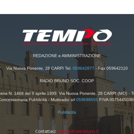
REDAZIONE e AMMINISTRAZIONE
Via Nuova Ponente, 28 CARPI Tel.
059642877
- Fax 059642110
RADIO BRUNO SOC. COOP
dena N. 1468 del 9 aprile 1999. Via Nuova Ponente, 28 CARPI (MO) - T
Concessionaria Pubblicità - Multiradio srl
059698555
P.IVA 0075445036
Pubblicità
Contattaci:
tempo@radiobruno.it