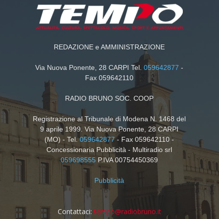
REDAZIONE e AMMINISTRAZIONE
Via Nuova Ponente, 28 CARPI Tel.
059642877
-
Fax 059642110
RADIO BRUNO SOC. COOP
Registrazione al Tribunale di Modena N. 1468 del
9 aprile 1999. Via Nuova Ponente, 28 CARPI
(MO) - Tel.
059642877
- Fax 059642110 -
Concessionaria Pubblicità - Multiradio srl
059698555
P.IVA 00754450369
Pubblicità
Contattaci:
tempo@radiobruno.it