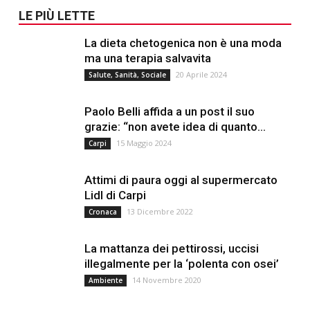
LE PIÙ LETTE
La dieta chetogenica non è una moda
ma una terapia salvavita
20 Aprile 2024
Salute, Sanità, Sociale
Paolo Belli affida a un post il suo
grazie: “non avete idea di quanto...
15 Maggio 2024
Carpi
Attimi di paura oggi al supermercato
Lidl di Carpi
13 Dicembre 2022
Cronaca
La mattanza dei pettirossi, uccisi
illegalmente per la ‘polenta con osei’
14 Novembre 2020
Ambiente