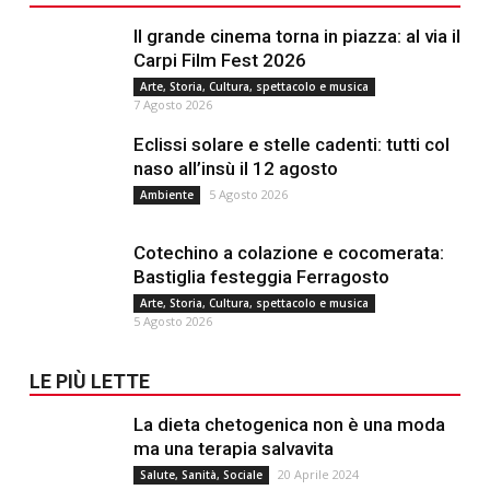
Il grande cinema torna in piazza: al via il
Carpi Film Fest 2026
Arte, Storia, Cultura, spettacolo e musica
7 Agosto 2026
Eclissi solare e stelle cadenti: tutti col
naso all’insù il 12 agosto
5 Agosto 2026
Ambiente
Cotechino a colazione e cocomerata:
Bastiglia festeggia Ferragosto
Arte, Storia, Cultura, spettacolo e musica
5 Agosto 2026
LE PIÙ LETTE
La dieta chetogenica non è una moda
ma una terapia salvavita
20 Aprile 2024
Salute, Sanità, Sociale