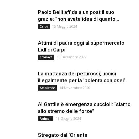
Paolo Belli affida a un post il suo
grazie: “non avete idea di quanto...
15 Maggio 2024
Carpi
Attimi di paura oggi al supermercato
Lidl di Carpi
13 Dicembre 2022
Cronaca
La mattanza dei pettirossi, uccisi
illegalmente per la ‘polenta con osei’
14 Novembre 2020
Ambiente
Al Gattile è emergenza cuccioli: “siamo
allo stremo delle forze”
19 Giugno 2024
Animali
Stregato dall’Oriente