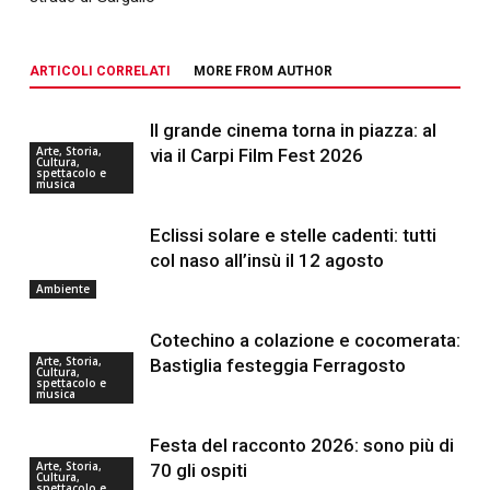
ARTICOLI CORRELATI
MORE FROM AUTHOR
Il grande cinema torna in piazza: al
Arte, Storia,
via il Carpi Film Fest 2026
Cultura,
spettacolo e
musica
Eclissi solare e stelle cadenti: tutti
col naso all’insù il 12 agosto
Ambiente
Cotechino a colazione e cocomerata:
Arte, Storia,
Bastiglia festeggia Ferragosto
Cultura,
spettacolo e
musica
Festa del racconto 2026: sono più di
Arte, Storia,
70 gli ospiti
Cultura,
spettacolo e