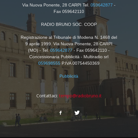
Via Nuova Ponente, 28 CARPI Tel.
059642877
-
Fax 059642110
RADIO BRUNO SOC. COOP
Registrazione al Tribunale di Modena N. 1468 del
9 aprile 1999. Via Nuova Ponente, 28 CARPI
(MO) - Tel.
059642877
- Fax 059642110 -
Concessionaria Pubblicità - Multiradio srl
059698555
P.IVA 00754450369
Pubblicità
Contattaci:
tempo@radiobruno.it