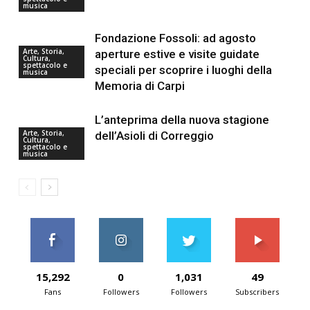
musica
Fondazione Fossoli: ad agosto
Arte, Storia,
aperture estive e visite guidate
Cultura,
spettacolo e
speciali per scoprire i luoghi della
musica
Memoria di Carpi
L’anteprima della nuova stagione
Arte, Storia,
dell’Asioli di Correggio
Cultura,
spettacolo e
musica
15,292
0
1,031
49
Fans
Followers
Followers
Subscribers