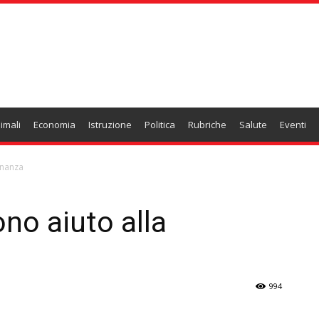
imali
Economia
Istruzione
Politica
Rubriche
Salute
Eventi
dinanza
ono aiuto alla
994