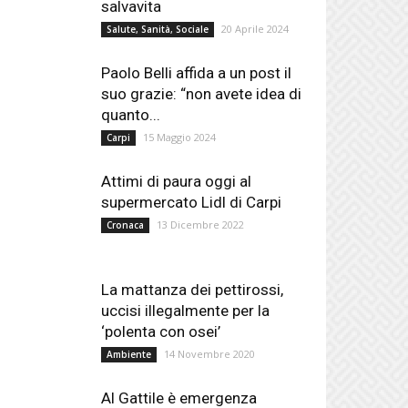
salvavita
20 Aprile 2024
Salute, Sanità, Sociale
Paolo Belli affida a un post il
suo grazie: “non avete idea di
quanto...
15 Maggio 2024
Carpi
Attimi di paura oggi al
supermercato Lidl di Carpi
13 Dicembre 2022
Cronaca
La mattanza dei pettirossi,
uccisi illegalmente per la
‘polenta con osei’
14 Novembre 2020
Ambiente
Al Gattile è emergenza