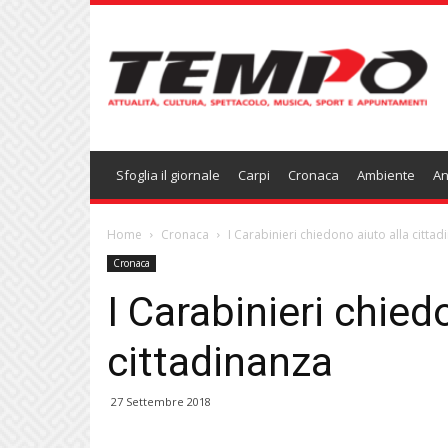
Temponews
Sfoglia il giornale
Carpi
Cronaca
Ambiente
An
Home
Cronaca
I Carabinieri chiedono aiuto alla citta
Cronaca
I Carabinieri chied
cittadinanza
27 Settembre 2018