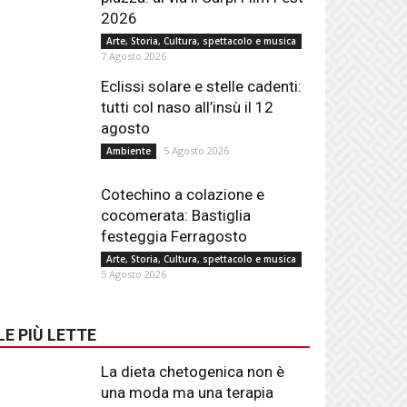
2026
Arte, Storia, Cultura, spettacolo e musica
7 Agosto 2026
Eclissi solare e stelle cadenti:
tutti col naso all’insù il 12
agosto
5 Agosto 2026
Ambiente
Cotechino a colazione e
cocomerata: Bastiglia
festeggia Ferragosto
Arte, Storia, Cultura, spettacolo e musica
5 Agosto 2026
LE PIÙ LETTE
La dieta chetogenica non è
una moda ma una terapia