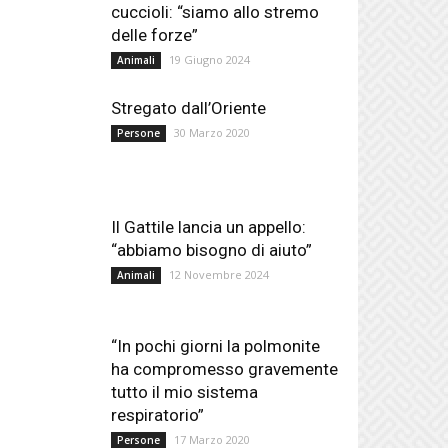
cuccioli: “siamo allo stremo
delle forze”
19 Giugno 2024
Animali
Stregato dall’Oriente
30 Marzo 2020
Persone
Il Gattile lancia un appello:
“abbiamo bisogno di aiuto”
12 Novembre 2024
Animali
“In pochi giorni la polmonite
ha compromesso gravemente
tutto il mio sistema
respiratorio”
17 Marzo 2020
Persone