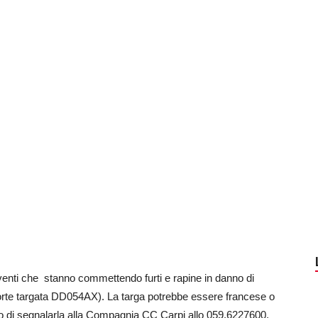
iventi che stanno commettendo furti e rapine in danno di
 porte targata DD054AX). La targa potrebbe essere francese o
to di segnalarla alla Compagnia CC Carpi allo 059.6227600.