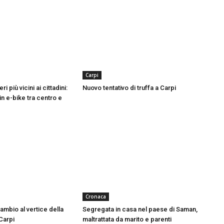
Carpi
ri più vicini ai cittadini:
Nuovo tentativo di truffa a Carpi
in e-bike tra centro e
Cronaca
mbio al vertice della
Segregata in casa nel paese di Saman,
Carpi
maltrattata da marito e parenti