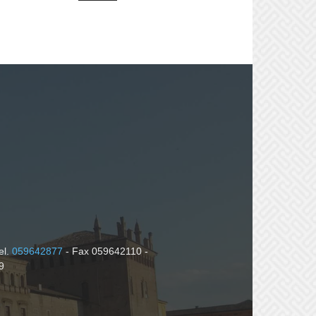
el.
059642877
- Fax 059642110 -
9