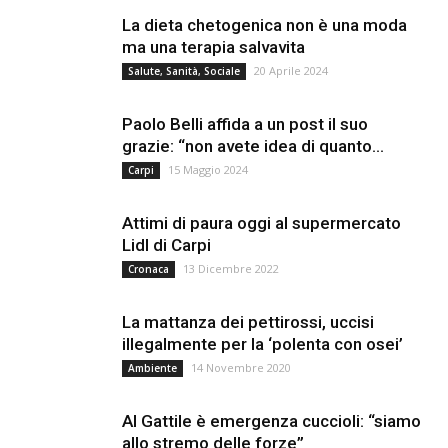
La dieta chetogenica non è una moda
ma una terapia salvavita
20 Aprile 2024
Salute, Sanità, Sociale
Paolo Belli affida a un post il suo
grazie: “non avete idea di quanto...
15 Maggio 2024
Carpi
Attimi di paura oggi al supermercato
Lidl di Carpi
13 Dicembre 2022
Cronaca
La mattanza dei pettirossi, uccisi
illegalmente per la ‘polenta con osei’
14 Novembre 2020
Ambiente
Al Gattile è emergenza cuccioli: “siamo
allo stremo delle forze”