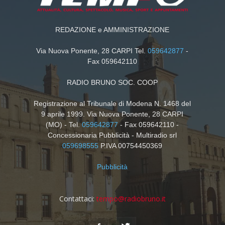
REDAZIONE e AMMINISTRAZIONE
Via Nuova Ponente, 28 CARPI Tel.
059642877
-
Fax 059642110
RADIO BRUNO SOC. COOP
Registrazione al Tribunale di Modena N. 1468 del
9 aprile 1999. Via Nuova Ponente, 28 CARPI
(MO) - Tel.
059642877
- Fax 059642110 -
Concessionaria Pubblicità - Multiradio srl
059698555
P.IVA 00754450369
Pubblicità
Contattaci:
tempo@radiobruno.it