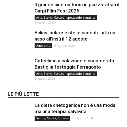
Il grande cinema torna in piazza: al via il
Carpi Film Fest 2026
Arte, Storia, Cultura, spettacolo e musica
7 Agosto 2026
Eclissi solare e stelle cadenti: tutti col
naso all’insù il 12 agosto
5 Agosto 2026
Ambiente
Cotechino a colazione e cocomerata:
Bastiglia festeggia Ferragosto
Arte, Storia, Cultura, spettacolo e musica
5 Agosto 2026
LE PIÙ LETTE
La dieta chetogenica non è una moda
ma una terapia salvavita
20 Aprile 2024
Salute, Sanità, Sociale