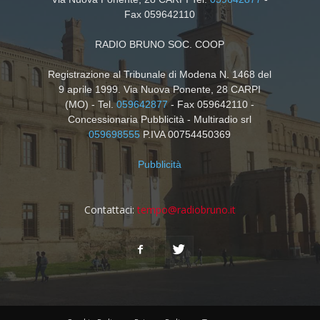
Fax 059642110
RADIO BRUNO SOC. COOP
Registrazione al Tribunale di Modena N. 1468 del
9 aprile 1999. Via Nuova Ponente, 28 CARPI
(MO) - Tel.
059642877
- Fax 059642110 -
Concessionaria Pubblicità - Multiradio srl
059698555
P.IVA 00754450369
Pubblicità
Contattaci:
tempo@radiobruno.it