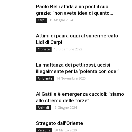
Paolo Belli affida a un post il suo
grazie: “non avete idea di quanto...
15 Maggio 2024
Carpi
Attimi di paura oggi al supermercato
Lidl di Carpi
13 Dicembre 2022
Cronaca
La mattanza dei pettirossi, uccisi
illegalmente per la ‘polenta con osei’
14 Novembre 2020
Ambiente
Al Gattile è emergenza cuccioli: “siamo
allo stremo delle forze”
19 Giugno 2024
Animali
Stregato dall’Oriente
30 Marzo 2020
Persone