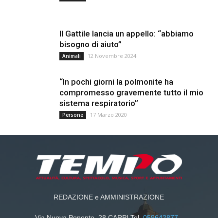
Il Gattile lancia un appello: “abbiamo
bisogno di aiuto”
12 Novembre 2024
Animali
“In pochi giorni la polmonite ha
compromesso gravemente tutto il mio
sistema respiratorio”
17 Marzo 2020
Persone
REDAZIONE e AMMINISTRAZIONE
Via Nuova Ponente, 28 CARPI Tel.
059642877
-