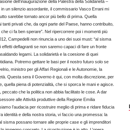
sione dell’inaugurazione della Palestra della Solidarietà –
 in un silenzio assordante, il commissario Vasco Errani mi
tto sarebbe tornato ancor più bello di prima. Quella
tanti privati che, da ogni parte del Paese, hanno contribuito,
a che ci fa ben sperare”. Nel ripercorrere poi i momenti più
o 2012, Campedelli non rinuncia a uno dei suoi must: “al sisma
effetti deflagranti se non saremo capaci di fare un fronte
insaldando legami. La solidarietà e la coesione di quei
iana. Potremo gettare le basi per il nostro futuro solo se
o, ministro per gli Affari Regionali e le Autonomie, la
ietà. Questa sera il Governo è qui, con molta discrezione, per
forte, quella piena di potenzialità, che si sporca le mani e agisce.
peccato che la politica non abbia facilitato le cose. A dar
essore alle Attività produttive della Regione Emilia
mo l’audacia per ricostruire meglio di prima e ridare fiducia
tra identità e della nostra storia, vi faccio una promessa: la
 dal sisma possano tornare alle proprie case e gli imprenditori
 Un impegno concreto. La ricostruzione è in atto. L’opera