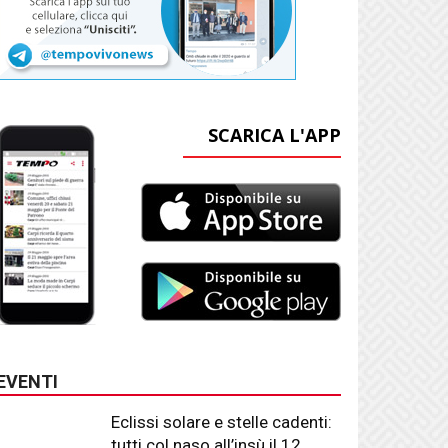
SCARICA L'APP
EVENTI
Eclissi solare e stelle cadenti:
tutti col naso all’insù il 12