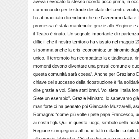
aveva rievocato lo stesso ricordo poco prima, in occa
camminando per le strade desolate del centro vuoto,
ha abbracciato dicendomi che ce l’avremmo fatta e tu
promessa è stata mantenuta: grazie alla Regione e ai 
il Teatro è rinato. Un segnale importante di ripartenz
difficili che il nostro territorio ha vissuto nel maggi
si somma anche la crisi economica; un binomio dagli 
unico. Il terremoto ha ricompattato la cittadinanza, r
momenti devono diventare una prassi comune e quotid
questa comunità sarà coesa”. Anche per Graziano Delri
chiave del successo della ricostruzione è “la solidar
dire grazie a voi. Siete stati bravi. Voi siete l’Italia 
Siete un esempio”. Grazie Ministro, lo sapevamo già, 
man forte ci ha pensato poi Giancarlo Muzzarelli, ass
Romagna: “come più volte ripete papa Francesco, usia
ai nostri figli. Qui, in questo luogo, simbolo della nos
Regione si impegnerà affinché tutti i cittadini colpiti
alle proprie fabbriche. Ciò che diciamo è una realtà.