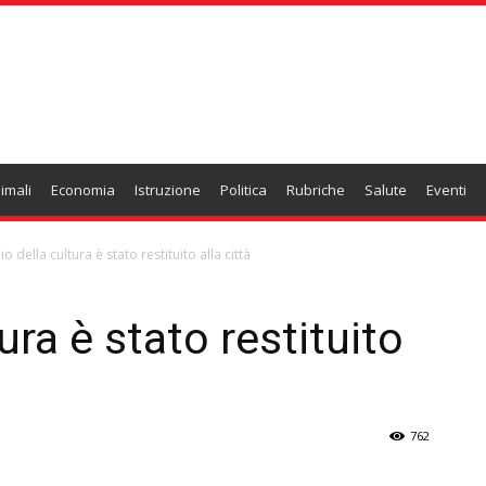
imali
Economia
Istruzione
Politica
Rubriche
Salute
Eventi
io della cultura è stato restituito alla città
ura è stato restituito
762