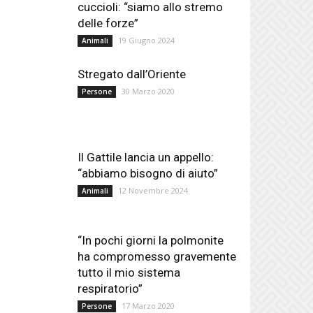
cuccioli: “siamo allo stremo
delle forze”
19 Giugno 2024
Animali
Stregato dall’Oriente
30 Marzo 2020
Persone
Il Gattile lancia un appello:
“abbiamo bisogno di aiuto”
12 Novembre 2024
Animali
“In pochi giorni la polmonite
ha compromesso gravemente
tutto il mio sistema
respiratorio”
17 Marzo 2020
Persone