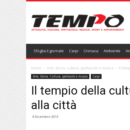
Temponews
Sfoglia il giornale
Carpi
Cronaca
Ambiente
An
Home
Arte, Storia, Cultura, spettacolo e musica
Il temp
Arte, Storia, Cultura, spettacolo e musica
Carpi
Il tempio della cult
alla città
4 Dicembre 2013