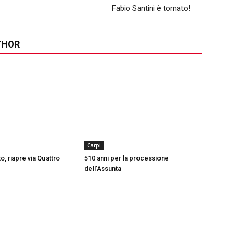
Fabio Santini è tornato!
THOR
Carpi
, riapre via Quattro
510 anni per la processione
dell’Assunta