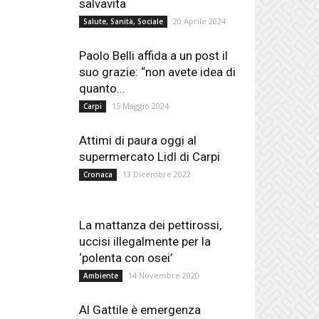
salvavita
20 Aprile 2024
Salute, Sanità, Sociale
Paolo Belli affida a un post il
suo grazie: “non avete idea di
quanto...
15 Maggio 2024
Carpi
Attimi di paura oggi al
supermercato Lidl di Carpi
13 Dicembre 2022
Cronaca
La mattanza dei pettirossi,
uccisi illegalmente per la
‘polenta con osei’
14 Novembre 2020
Ambiente
Al Gattile è emergenza