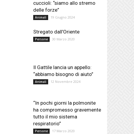
cuccioli: “siamo allo stremo
delle forze”
19 Giugno 2024
Animali
Stregato dall’Oriente
30 Marzo 2020
Persone
Il Gattile lancia un appello:
“abbiamo bisogno di aiuto”
12 Novembre 2024
Animali
“In pochi giorni la polmonite
ha compromesso gravemente
tutto il mio sistema
respiratorio”
17 Marzo 2020
Persone