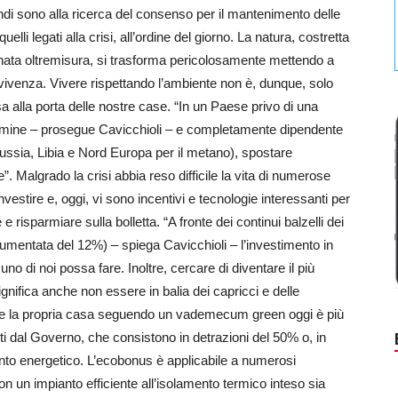
i sono alla ricerca del consenso per il mantenimento delle
lli legati alla crisi, all’ordine del giorno. La natura, costretta
uinata oltremisura, si trasforma pericolosamente mettendo a
convivenza. Vivere rispettando l’ambiente non è, dunque, solo
a alla porta delle nostre case. “In un Paese privo di una
rmine – prosegue Cavicchioli – e completamente dipendente
(Russia, Libia e Nord Europa per il metano), spostare
le”. Malgrado la crisi abbia reso difficile la vita di numerose
nvestire e, oggi, vi sono incentivi e tecnologie interessanti per
 risparmiare sulla bolletta. “A fronte dei continui balzelli dei
è aumentata del 12%) – spiega Cavicchioli – l’investimento in
cuno di noi possa fare. Inoltre, cercare di diventare il più
ignifica anche non essere in balia dei capricci e delle
vare la propria casa seguendo un vademecum green oggi è più
iliti dal Governo, che consistono in detrazioni del 50% o, in
amento energetico. L’ecobonus è applicabile a numerosi
con un impianto efficiente all’isolamento termico inteso sia