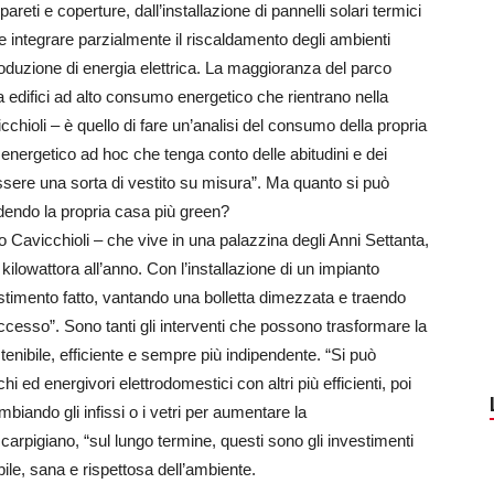
eti e coperture, dall’installazione di pannelli solari termici
 e integrare parzialmente il riscaldamento degli ambienti
a produzione di energia elettrica. La maggioranza del parco
a edifici ad alto consumo energetico che rientrano nella
chioli – è quello di fare un’analisi del consumo della propria
energetico ad hoc che tenga conto delle abitudini e dei
sere una sorta di vestito su misura”. Ma quanto si può
endendo la propria casa più green?
 Cavicchioli – che vive in una palazzina degli Anni Settanta,
owattora all’anno. Con l’installazione di un impianto
nvestimento fatto, vantando una bolletta dimezzata e traendo
eccesso”. Sono tanti gli interventi che possono trasformare la
tenibile, efficiente e sempre più indipendente. “Si può
 ed energivori elettrodomestici con altri più efficienti, poi
ambiando gli infissi o i vetri per aumentare la
rpigiano, “sul lungo termine, questi sono gli investimenti
bile, sana e rispettosa dell’ambiente.