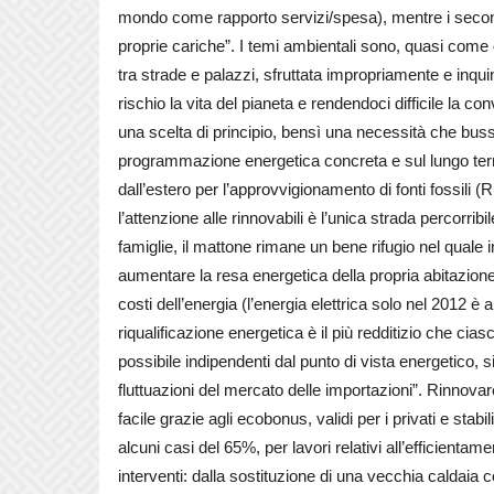
mondo come rapporto servizi/spesa), mentre i second
proprie cariche”. I temi ambientali sono, quasi come que
tra strade e palazzi, sfruttata impropriamente e inq
rischio la vita del pianeta e rendendoci difficile la 
una scelta di principio, bensì una necessità che buss
programmazione energetica concreta e sul lungo te
dall’estero per l’approvvigionamento di fonti fossili 
l’attenzione alle rinnovabili è l’unica strada percorribi
famiglie, il mattone rimane un bene rifugio nel quale i
aumentare la resa energetica della propria abitazione e
costi dell’energia (l’energia elettrica solo nel 2012 
riqualificazione energetica è il più redditizio che cias
possibile indipendenti dal punto di vista energetico, s
fluttuazioni del mercato delle importazioni”. Rinno
facile grazie agli ecobonus, validi per i privati e stab
alcuni casi del 65%, per lavori relativi all’efficient
interventi: dalla sostituzione di una vecchia caldaia 