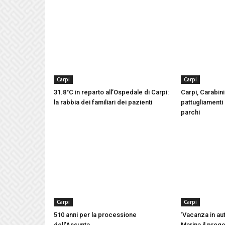
Carpi
Carpi
31.8°C in reparto all’Ospedale di Carpi:
Carpi, Carabinie
la rabbia dei familiari dei pazienti
pattugliamenti 
parchi
Carpi
Carpi
510 anni per la processione
‘Vacanza in aut
dell’Assunta
Marina il proge