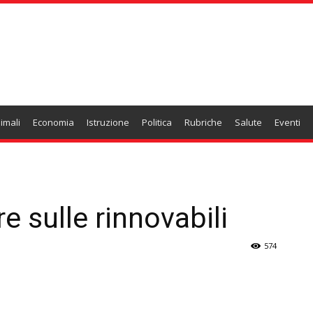
imali
Economia
Istruzione
Politica
Rubriche
Salute
Eventi
re sulle rinnovabili
574