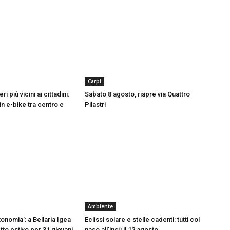
Carpi
ri più vicini ai cittadini:
Sabato 8 agosto, riapre via Quattro
in e-bike tra centro e
Pilastri
Ambiente
onomia’: a Bellaria Igea
Eclissi solare e stelle cadenti: tutti col
tto estivo per 31 giovani
naso all’insù il 12 agosto