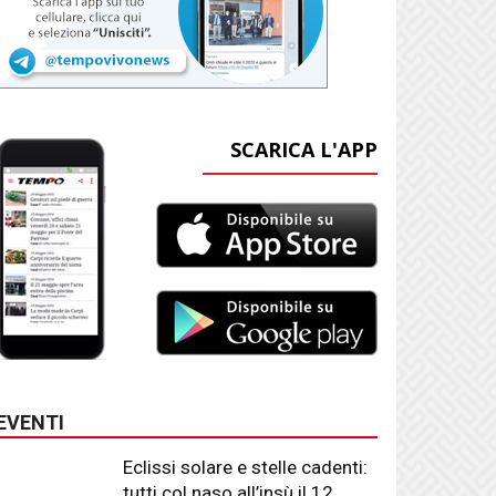
SCARICA L'APP
EVENTI
Eclissi solare e stelle cadenti:
tutti col naso all’insù il 12