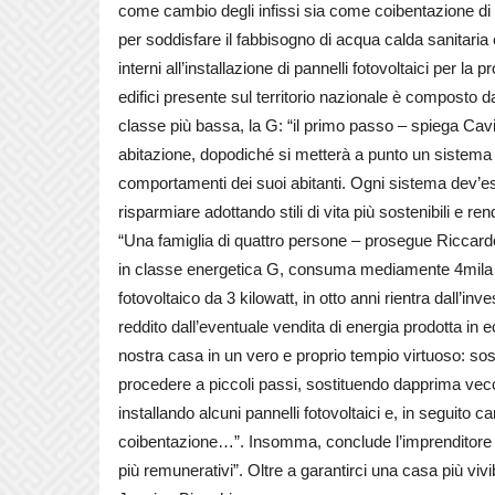
come cambio degli infissi sia come coibentazione di par
per soddisfare il fabbisogno di acqua calda sanitaria
interni all’installazione di pannelli fotovoltaici per l
edifici presente sul territorio nazionale è composto d
classe più bassa, la G: “il primo passo – spiega Cavic
abitazione, dopodiché si metterà a punto un sistema 
comportamenti dei suoi abitanti. Ogni sistema dev’es
risparmiare adottando stili di vita più sostenibili e r
“Una famiglia di quattro persone – prosegue Riccardo
in classe energetica G, consuma mediamente 4mila kil
fotovoltaico da 3 kilowatt, in otto anni rientra dall’i
reddito dall’eventuale vendita di energia prodotta in 
nostra casa in un vero e proprio tempio virtuoso: sos
procedere a piccoli passi, sostituendo dapprima vecchi
installando alcuni pannelli fotovoltaici e, in seguito c
coibentazione…”. Insomma, conclude l’imprenditore ca
più remunerativi”. Oltre a garantirci una casa più vivi