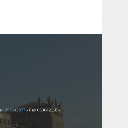
el.
059642877
- Fax 059642110 -
9