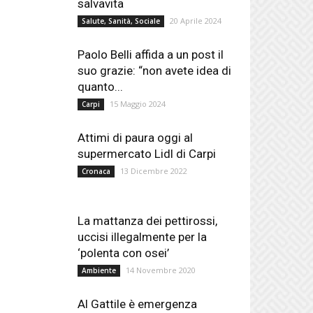
salvavita
20 Aprile 2024
Salute, Sanità, Sociale
Paolo Belli affida a un post il
suo grazie: “non avete idea di
quanto...
15 Maggio 2024
Carpi
Attimi di paura oggi al
supermercato Lidl di Carpi
13 Dicembre 2022
Cronaca
La mattanza dei pettirossi,
uccisi illegalmente per la
‘polenta con osei’
14 Novembre 2020
Ambiente
Al Gattile è emergenza