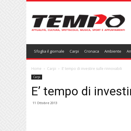
Temponews
Sfoglia il giornale
Carpi
Cronaca
Ambiente
An
Home
Carpi
E’ tempo di investire sulle rinnovabili
Carpi
E’ tempo di investi
11 Ottobre 2013