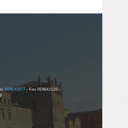
el.
059642877
- Fax 059642110 -
9