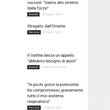
cuccioli: “siamo allo stremo
delle forze”
19 Giugno 2024
Animali
Stregato dall’Oriente
30 Marzo 2020
Persone
Il Gattile lancia un appello:
“abbiamo bisogno di aiuto”
12 Novembre 2024
Animali
“In pochi giorni la polmonite
ha compromesso gravemente
tutto il mio sistema
respiratorio”
17 Marzo 2020
Persone