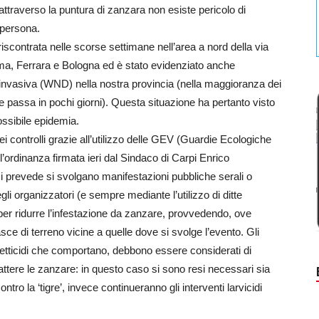
attraverso la puntura di zanzara non esiste pericolo di
 persona.
riscontrata nelle scorse settimane nell’area a nord della via
ma, Ferrara e Bologna ed è stato evidenziato anche
oinvasiva (WND) nella nostra provincia (nella maggioranza dei
 passa in pochi giorni). Questa situazione ha pertanto visto
 possibile epidemia.
i controlli grazie all’utilizzo delle GEV (Guardie Ecologiche
 l’ordinanza firmata ieri dal Sindaco di Carpi Enrico
i prevede si svolgano manifestazioni pubbliche serali o
li organizzatori (e sempre mediante l’utilizzo di ditte
di per ridurre l’infestazione da zanzare, provvedendo, ove
sce di terreno vicine a quelle dove si svolge l’evento. Gli
insetticidi che comportano, debbono essere considerati di
ttere le zanzare: in questo caso si sono resi necessari sia
ro la ‘tigre’, invece continueranno gli interventi larvicidi