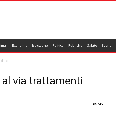
imali
Economia
Istruzione
Politica
Rubriche
Salute
Eventi
rdinari
al via trattamenti
645