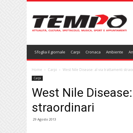
Temponews
Sfoglia il giornale
Carpi
Cronaca
Ambiente
An
Home
Carpi
West Nile Disease: al via trattamenti strao
Carpi
West Nile Disease: 
straordinari
29 Agosto 2013