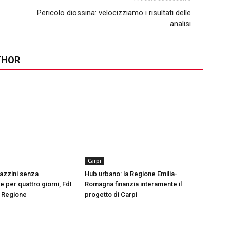
Pericolo diossina: velocizziamo i risultati delle
analisi
THOR
Carpi
azzini senza
Hub urbano: la Regione Emilia-
 per quattro giorni, FdI
Romagna finanzia interamente il
n Regione
progetto di Carpi