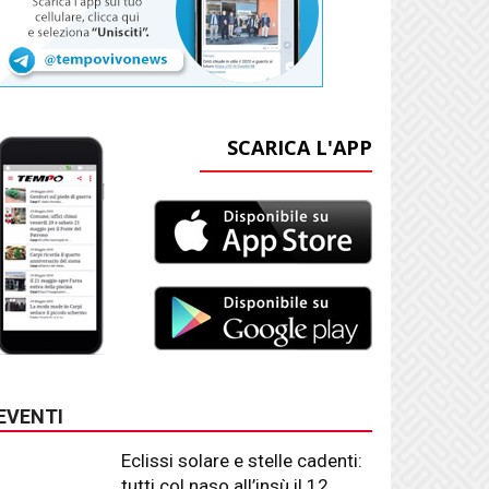
SCARICA L'APP
EVENTI
Eclissi solare e stelle cadenti:
tutti col naso all’insù il 12