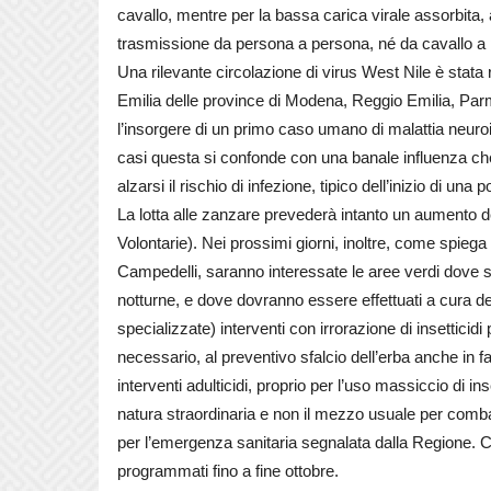
cavallo, mentre per la bassa carica virale assorbita, 
trasmissione da persona a persona, né da cavallo a
Una rilevante circolazione di virus West Nile è stata 
Emilia delle province di Modena, Reggio Emilia, Par
l’insorgere di un primo caso umano di malattia neur
casi questa si confonde con una banale influenza che
alzarsi il rischio di infezione, tipico dell’inizio di una
La lotta alle zanzare prevederà intanto un aumento de
Volontarie). Nei prossimi giorni, inoltre, come spiega
Campedelli, saranno interessate le aree verdi dove s
notturne, e dove dovranno essere effettuati a cura deg
specializzate) interventi con irrorazione di insettici
necessario, al preventivo sfalcio dell’erba anche in fa
interventi adulticidi, proprio per l’uso massiccio di 
natura straordinaria e non il mezzo usuale per comba
per l’emergenza sanitaria segnalata dalla Regione. Cont
programmati fino a fine ottobre.