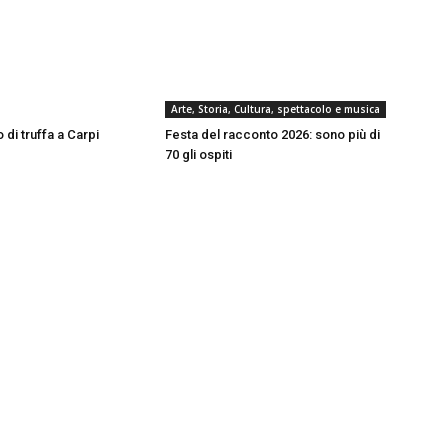
Arte, Storia, Cultura, spettacolo e musica
 di truffa a Carpi
Festa del racconto 2026: sono più di
70 gli ospiti