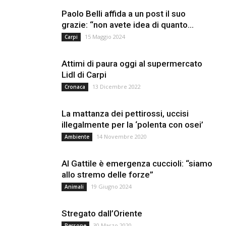
Paolo Belli affida a un post il suo
grazie: “non avete idea di quanto...
15 Maggio 2024
Carpi
Attimi di paura oggi al supermercato
Lidl di Carpi
13 Dicembre 2022
Cronaca
La mattanza dei pettirossi, uccisi
illegalmente per la ‘polenta con osei’
14 Novembre 2020
Ambiente
Al Gattile è emergenza cuccioli: “siamo
allo stremo delle forze”
19 Giugno 2024
Animali
Stregato dall’Oriente
30 Marzo 2020
Persone