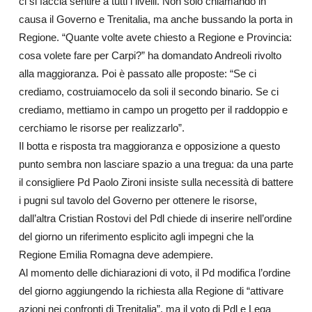
ci si faccia sentire a tutti i livelli. Non solo chiamando in
causa il Governo e Trenitalia, ma anche bussando la porta in
Regione. “Quante volte avete chiesto a Regione e Provincia:
cosa volete fare per Carpi?” ha domandato Andreoli rivolto
alla maggioranza. Poi è passato alle proposte: “Se ci
crediamo, costruiamocelo da soli il secondo binario. Se ci
crediamo, mettiamo in campo un progetto per il raddoppio e
cerchiamo le risorse per realizzarlo”.
Il botta e risposta tra maggioranza e opposizione a questo
punto sembra non lasciare spazio a una tregua: da una parte
il consigliere Pd Paolo Zironi insiste sulla necessità di battere
i pugni sul tavolo del Governo per ottenere le risorse,
dall’altra Cristian Rostovi del Pdl chiede di inserire nell’ordine
del giorno un riferimento esplicito agli impegni che la
Regione Emilia Romagna deve adempiere.
Al momento delle dichiarazioni di voto, il Pd modifica l’ordine
del giorno aggiungendo la richiesta alla Regione di “attivare
azioni nei confronti di Trenitalia”, ma il voto di Pdl e Lega