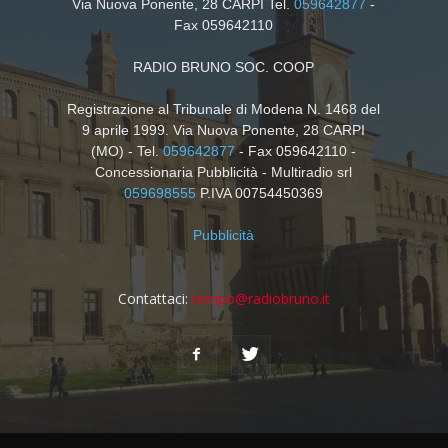
Via Nuova Ponente, 28 CARPI Tel.
059642877
-
Fax 059642110
RADIO BRUNO SOC. COOP
Registrazione al Tribunale di Modena N. 1468 del
9 aprile 1999. Via Nuova Ponente, 28 CARPI
(MO) - Tel.
059642877
- Fax 059642110 -
Concessionaria Pubblicità - Multiradio srl
059698555
P.IVA 00754450369
Pubblicità
Contattaci:
tempo@radiobruno.it