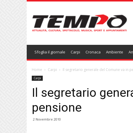
Temponews
Sfoglia il giornale
Carpi
Cronaca
Ambiente
An
Home
Carpi
Il segretario generale del Comune va in 
Carpi
Il segretario gene
pensione
2 Novembre 2010