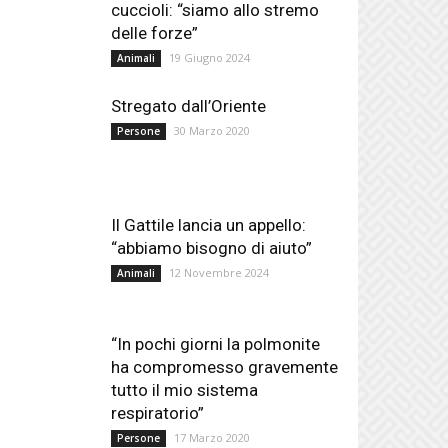
cuccioli: “siamo allo stremo
delle forze”
19 Giugno 2024
Animali
Stregato dall’Oriente
30 Marzo 2020
Persone
Il Gattile lancia un appello:
“abbiamo bisogno di aiuto”
12 Novembre 2024
Animali
“In pochi giorni la polmonite
ha compromesso gravemente
tutto il mio sistema
respiratorio”
17 Marzo 2020
Persone