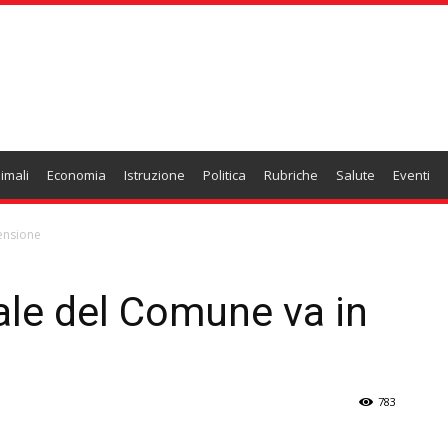
imali
Economia
Istruzione
Politica
Rubriche
Salute
Eventi
pensione
rale del Comune va in
783