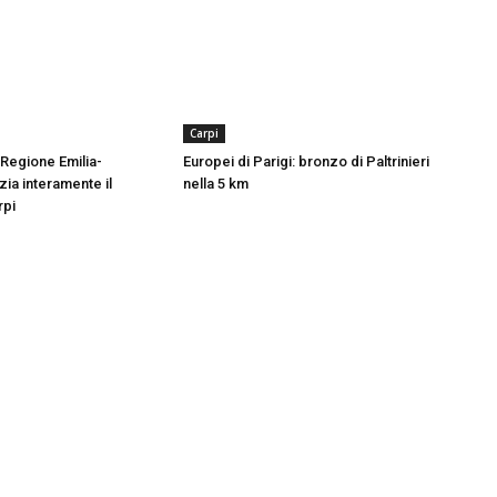
Carpi
 Regione Emilia-
Europei di Parigi: bronzo di Paltrinieri
ia interamente il
nella 5 km
rpi