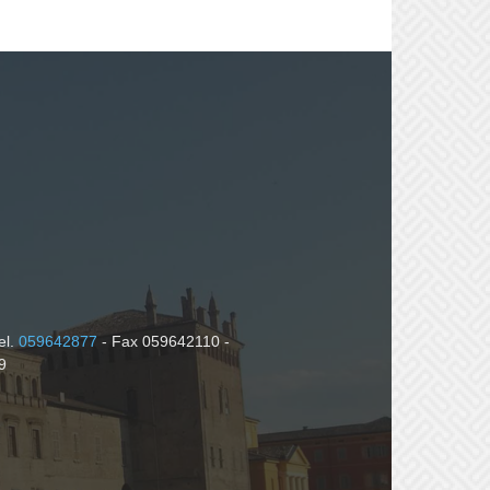
el.
059642877
- Fax 059642110 -
9