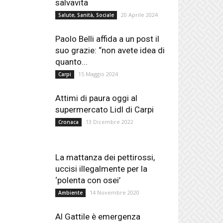
salvavita
20 Aprile 2024
Salute, Sanità, Sociale
Paolo Belli affida a un post il
suo grazie: “non avete idea di
quanto...
15 Maggio 2024
Carpi
Attimi di paura oggi al
supermercato Lidl di Carpi
13 Dicembre 2022
Cronaca
La mattanza dei pettirossi,
uccisi illegalmente per la
‘polenta con osei’
14 Novembre 2020
Ambiente
Al Gattile è emergenza