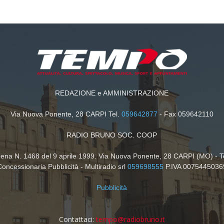
REDAZIONE e AMMINISTRAZIONE
Via Nuova Ponente, 28 CARPI Tel.
059642877
- Fax 059642110
RADIO BRUNO SOC. COOP
dena N. 1468 del 9 aprile 1999. Via Nuova Ponente, 28 CARPI (MO) - T
Concessionaria Pubblicità - Multiradio srl
059698555
P.IVA 0075445036
Pubblicità
Contattaci:
tempo@radiobruno.it