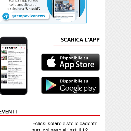
SCARICA L'APP
EVENTI
Eclissi solare e stelle cadenti:
tutti col naso all’insù il 12