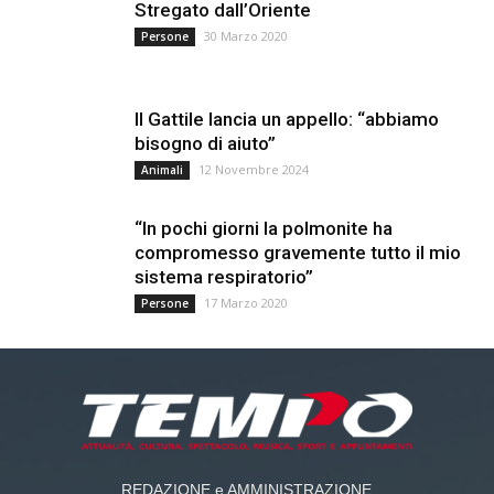
Stregato dall’Oriente
30 Marzo 2020
Persone
Il Gattile lancia un appello: “abbiamo
bisogno di aiuto”
12 Novembre 2024
Animali
“In pochi giorni la polmonite ha
compromesso gravemente tutto il mio
sistema respiratorio”
17 Marzo 2020
Persone
REDAZIONE e AMMINISTRAZIONE