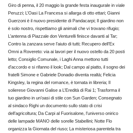
Giro di penna, il 20 maggio la grande festa inaugurale in viale
Peruzzi; L’Oasi La Francesa si allarga di otto ettari; Gianni
Guerzoni è il nuovo presidente di Pandacarpi; Il giardino non
è solo nostro, rispettiamo gli animali che vi trovano rifugio;
L’antenna di Piazzale don Venturelli finisce davanti al Tar;
Contro la zanzara serve l’aiuto di tutti; Recupero dell’Ex
Omni a Rovereto: via ai lavori per il nuovo ostello da 20 posti
letto; Consiglio Comunale, i Laghi Anna mettono tutti
d’accordo e si rifanno il look; Dal campo al piatto, il sogno dei
fratelli Simone e Gabriele Donadio diventa realtà; Felicia
Kingsley, la regina del romance, è tornata in libreria; Il
solierese Giovanni Galise a L’Eredità di Rai 1; Trasforma il
tuo giardino in un’oasi di stile con Sun Garden; Consegnato
al sindaco Righi un documento sullo stato di crisi
dell’agricoltura; Da Carpi al Fuorisalone, l’universo onirico
delle lampade MANO delle sorelle Stabellini; Notte Flo
organizza la Giornata del riuso; La misteriosa parentela tra