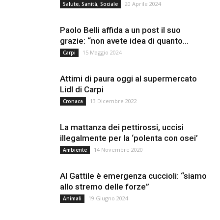
20 Aprile 2024
Salute, Sanità, Sociale
Paolo Belli affida a un post il suo
grazie: “non avete idea di quanto...
15 Maggio 2024
Carpi
Attimi di paura oggi al supermercato
Lidl di Carpi
13 Dicembre 2022
Cronaca
La mattanza dei pettirossi, uccisi
illegalmente per la ‘polenta con osei’
14 Novembre 2020
Ambiente
Al Gattile è emergenza cuccioli: “siamo
allo stremo delle forze”
19 Giugno 2024
Animali