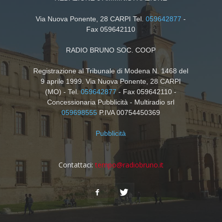
Via Nuova Ponente, 28 CARPI Tel.
059642877
-
Fax 059642110
RADIO BRUNO SOC. COOP
Registrazione al Tribunale di Modena N. 1468 del
9 aprile 1999. Via Nuova Ponente, 28 CARPI
(MO) - Tel.
059642877
- Fax 059642110 -
Concessionaria Pubblicità - Multiradio srl
059698555
P.IVA 00754450369
Pubblicità
Contattaci:
tempo@radiobruno.it