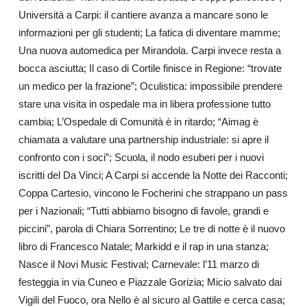
Università a Carpi: il cantiere avanza a mancare sono le
informazioni per gli studenti; La fatica di diventare mamme;
Una nuova automedica per Mirandola. Carpi invece resta a
bocca asciutta; Il caso di Cortile finisce in Regione: “trovate
un medico per la frazione”; Oculistica: impossibile prendere
stare una visita in ospedale ma in libera professione tutto
cambia; L’Ospedale di Comunità è in ritardo; “Aimag è
chiamata a valutare una partnership industriale: si apre il
confronto con i soci”; Scuola, il nodo esuberi per i nuovi
iscritti del Da Vinci; A Carpi si accende la Notte dei Racconti;
Coppa Cartesio, vincono le Focherini che strappano un pass
per i Nazionali; “Tutti abbiamo bisogno di favole, grandi e
piccini”, parola di Chiara Sorrentino; Le tre di notte è il nuovo
libro di Francesco Natale; Markidd e il rap in una stanza;
Nasce il Novi Music Festival; Carnevale: l’11 marzo di
festeggia in via Cuneo e Piazzale Gorizia; Micio salvato dai
Vigili del Fuoco, ora Nello è al sicuro al Gattile e cerca casa;