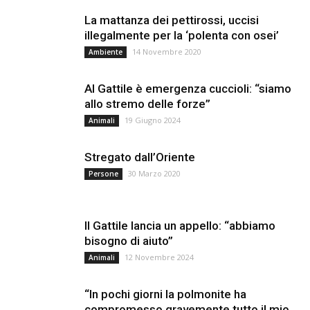
La mattanza dei pettirossi, uccisi
illegalmente per la ‘polenta con osei’
14 Novembre 2020
Ambiente
Al Gattile è emergenza cuccioli: “siamo
allo stremo delle forze”
19 Giugno 2024
Animali
Stregato dall’Oriente
30 Marzo 2020
Persone
Il Gattile lancia un appello: “abbiamo
bisogno di aiuto”
12 Novembre 2024
Animali
“In pochi giorni la polmonite ha
compromesso gravemente tutto il mio