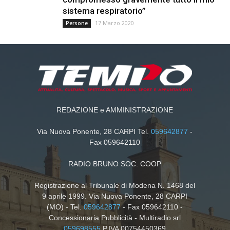
sistema respiratorio”
17 Marzo 2020
Persone
REDAZIONE e AMMINISTRAZIONE
Via Nuova Ponente, 28 CARPI Tel.
059642877
-
Fax 059642110
RADIO BRUNO SOC. COOP
Registrazione al Tribunale di Modena N. 1468 del
9 aprile 1999. Via Nuova Ponente, 28 CARPI
(MO) - Tel.
059642877
- Fax 059642110 -
Concessionaria Pubblicità - Multiradio srl
059698555
P.IVA 00754450369