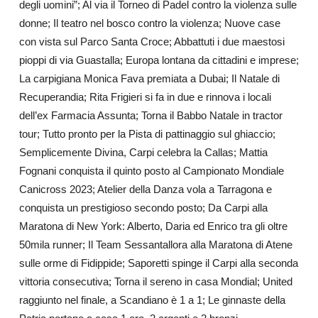
degli uomini”; Al via il Torneo di Padel contro la violenza sulle
donne; Il teatro nel bosco contro la violenza; Nuove case
con vista sul Parco Santa Croce; Abbattuti i due maestosi
pioppi di via Guastalla; Europa lontana da cittadini e imprese;
La carpigiana Monica Fava premiata a Dubai; Il Natale di
Recuperandia; Rita Frigieri si fa in due e rinnova i locali
dell’ex Farmacia Assunta; Torna il Babbo Natale in tractor
tour; Tutto pronto per la Pista di pattinaggio sul ghiaccio;
Semplicemente Divina, Carpi celebra la Callas; Mattia
Fognani conquista il quinto posto al Campionato Mondiale
Canicross 2023; Atelier della Danza vola a Tarragona e
conquista un prestigioso secondo posto; Da Carpi alla
Maratona di New York: Alberto, Daria ed Enrico tra gli oltre
50mila runner; Il Team Sessantallora alla Maratona di Atene
sulle orme di Fidippide; Saporetti spinge il Carpi alla seconda
vittoria consecutiva; Torna il sereno in casa Mondial; United
raggiunto nel finale, a Scandiano è 1 a 1; Le ginnaste della