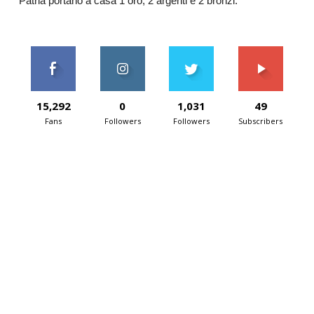
Patria portano a casa 1 oro, 2 argenti e 2 bronzi.
15,292
0
1,031
49
Fans
Followers
Followers
Subscribers