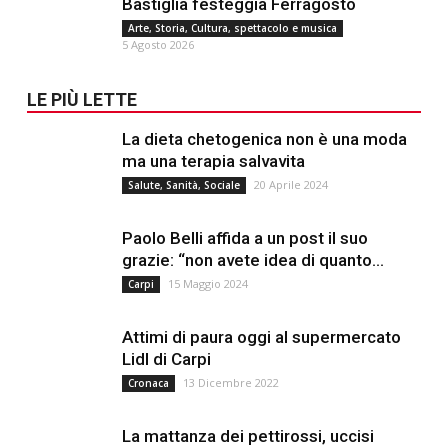
Bastiglia festeggia Ferragosto
Arte, Storia, Cultura, spettacolo e musica
5 Agosto 2026
LE PIÙ LETTE
La dieta chetogenica non è una moda
ma una terapia salvavita
20 Aprile 2024
Salute, Sanità, Sociale
Paolo Belli affida a un post il suo
grazie: “non avete idea di quanto...
15 Maggio 2024
Carpi
Attimi di paura oggi al supermercato
Lidl di Carpi
13 Dicembre 2022
Cronaca
La mattanza dei pettirossi, uccisi