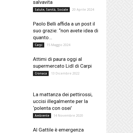
salvavita
20 Aprile 2024
Salute, Sanità, Sociale
Paolo Belli affida a un post il
suo grazie: “non avete idea di
quanto...
15 Maggio 2024
Carpi
Attimi di paura oggi al
supermercato Lidl di Carpi
13 Dicembre 2022
Cronaca
La mattanza dei pettirossi,
uccisi illegalmente per la
‘polenta con osei’
14 Novembre 2020
Ambiente
Al Gattile è emergenza