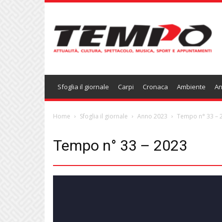
Temponews
Sfoglia il giornale
Carpi
Cronaca
Ambiente
An
Home
Sfoglia il giornale
Anno 2023
Tempo n° 33 – 
Tempo n° 33 – 2023