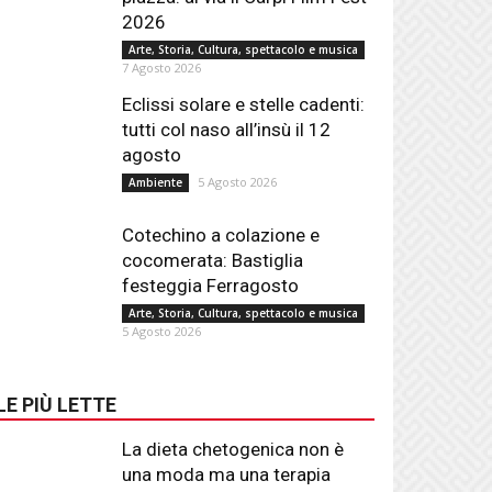
2026
Arte, Storia, Cultura, spettacolo e musica
7 Agosto 2026
Eclissi solare e stelle cadenti:
tutti col naso all’insù il 12
agosto
5 Agosto 2026
Ambiente
Cotechino a colazione e
cocomerata: Bastiglia
festeggia Ferragosto
Arte, Storia, Cultura, spettacolo e musica
5 Agosto 2026
LE PIÙ LETTE
La dieta chetogenica non è
una moda ma una terapia