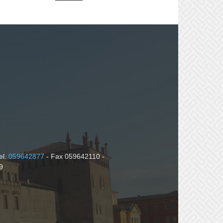
el.
059642877
- Fax 059642110 -
9