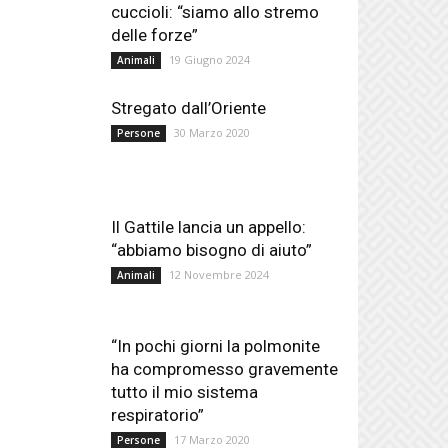
cuccioli: “siamo allo stremo
delle forze”
19 Giugno 2024
Animali
Stregato dall’Oriente
30 Marzo 2020
Persone
Il Gattile lancia un appello:
“abbiamo bisogno di aiuto”
12 Novembre 2024
Animali
“In pochi giorni la polmonite
ha compromesso gravemente
tutto il mio sistema
respiratorio”
17 Marzo 2020
Persone