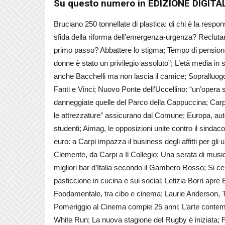
Su questo numero in EDIZIONE DIGITA
Bruciano 250 tonnellate di plastica: di chi è la respo
sfida della riforma dell’emergenza-urgenza? Reclutare
primo passo? Abbattere lo stigma; Tempo di pensione 
donne è stato un privilegio assoluto”; L’età media in 
anche Bacchelli ma non lascia il camice; Sopralluogo 
Fanti e Vinci; Nuovo Ponte dell’Uccellino: “un’opera 
danneggiate quelle del Parco della Cappuccina; Carp
le attrezzature” assicurano dal Comune; Europa, auto
studenti; Aimag, le opposizioni unite contro il sindac
euro: a Carpi impazza il business degli affitti per gli 
Clemente, da Carpi a Il Collegio; Una serata di musi
migliori bar d’Italia secondo il Gambero Rosso; Si c
pasticcione in cucina e sui social; Letizia Borri apr
Foodamentale, tra cibo e cinema; Laurie Anderson, 
Pomeriggio al Cinema compie 25 anni; L’arte contemp
White Run; La nuova stagione del Rugby è iniziata; F