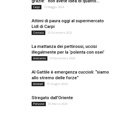
grazie: “non avete idea di quanto...
15 Maggio 2024
Carpi
Attimi di paura oggi al supermercato
Lidl di Carpi
13 Dicembre 2022
Cronaca
La mattanza dei pettirossi, uccisi
illegalmente per la ‘polenta con osei’
14 Novembre 2020
Ambiente
Al Gattile è emergenza cuccioli: “siamo
allo stremo delle forze”
19 Giugno 2024
Animali
Stregato dall’Oriente
30 Marzo 2020
Persone