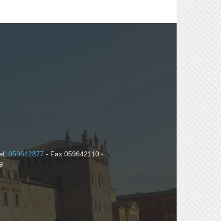
el.
059642877
- Fax 059642110 -
9