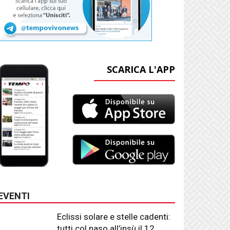
SCARICA L'APP
EVENTI
Eclissi solare e stelle cadenti:
tutti col naso all’insù il 12