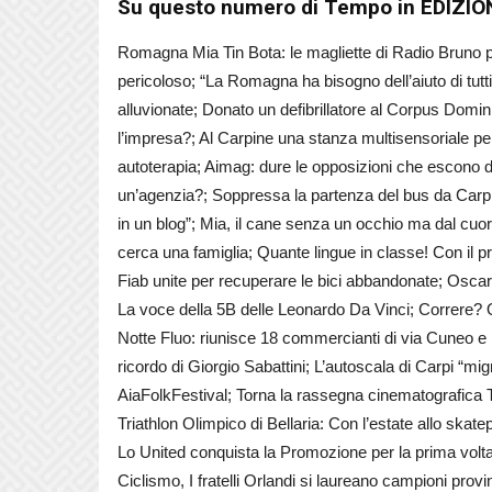
Su questo numero di Tempo in EDIZI
Romagna Mia Tin Bota: le magliette di Radio Bruno p
pericoloso; “La Romagna ha bisogno dell’aiuto di tutti”
alluvionate; Donato un defibrillatore al Corpus Domini
l’impresa?; Al Carpine una stanza multisensoriale pe
autoterapia; Aimag: dure le opposizioni che escono da
un’agenzia?; Soppressa la partenza del bus da Carpi al
in un blog”; Mia, il cane senza un occhio ma dal cuore
cerca una famiglia; Quante lingue in classe! Con il p
Fiab unite per recuperare le bici abbandonate; Oscar
La voce della 5B delle Leonardo Da Vinci; Correre? Que
Notte Fluo: riunisce 18 commercianti di via Cuneo e P
ricordo di Giorgio Sabattini; L’autoscala di Carpi “migr
AiaFolkFestival; Torna la rassegna cinematografica Ten
Triathlon Olimpico di Bellaria: Con l’estate allo skate
Lo United conquista la Promozione per la prima volta 
Ciclismo, I fratelli Orlandi si laureano campioni pro