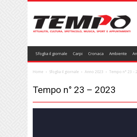
Temponews
Sfoglia il giornale
Carpi
Cronaca
Ambiente
An
Home
Sfoglia il giornale
Anno 2023
Tempo n° 23 – 
Tempo n° 23 – 2023