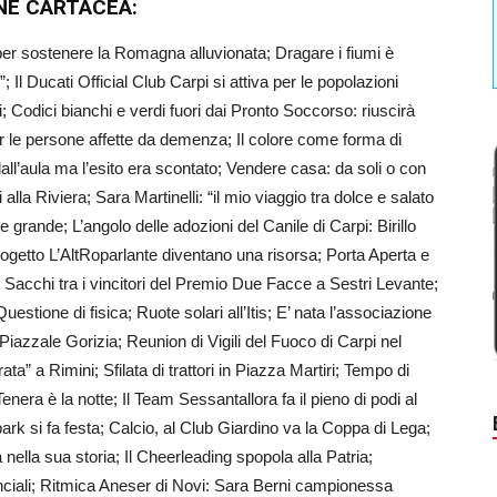
ONE CARTACEA:
er sostenere la Romagna alluvionata; Dragare i fiumi è
; Il Ducati Official Club Carpi si attiva per le popolazioni
; Codici bianchi e verdi fuori dai Pronto Soccorso: riuscirà
r le persone affette da demenza; Il colore come forma di
ll’aula ma l’esito era scontato; Vendere casa: da soli o con
la Riviera; Sara Martinelli: “il mio viaggio tra dolce e salato
 grande; L’angolo delle adozioni del Canile di Carpi: Birillo
rogetto L’AltRoparlante diventano una risorsa; Porta Aperta e
 Sacchi tra i vincitori del Premio Due Facce a Sestri Levante;
stione di fisica; Ruote solari all’Itis; E’ nata l’associazione
iazzale Gorizia; Reunion di Vigili del Fuoco di Carpi nel
ata” a Rimini; Sfilata di trattori in Piazza Martiri; Tempo di
era è la notte; Il Team Sessantallora fa il pieno di podi al
park si fa festa; Calcio, al Club Giardino va la Coppa di Lega;
nella sua storia; Il Cheerleading spopola alla Patria;
vinciali; Ritmica Aneser di Novi: Sara Berni campionessa