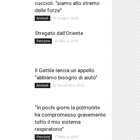
cuccioli: “siamo allo stremo
delle forze”
19 Giugno 2024
Animali
Stregato dall’Oriente
30 Marzo 2020
Persone
Il Gattile lancia un appello:
“abbiamo bisogno di aiuto”
12 Novembre 2024
Animali
“In pochi giorni la polmonite
ha compromesso gravemente
tutto il mio sistema
respiratorio”
17 Marzo 2020
Persone