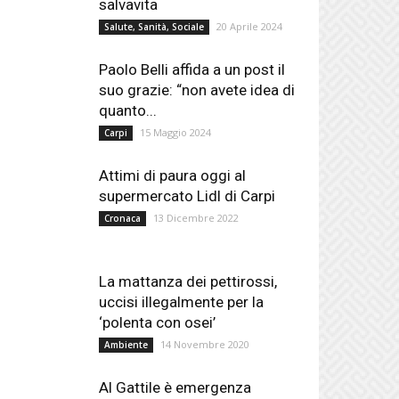
salvavita
20 Aprile 2024
Salute, Sanità, Sociale
Paolo Belli affida a un post il
suo grazie: “non avete idea di
quanto...
15 Maggio 2024
Carpi
Attimi di paura oggi al
supermercato Lidl di Carpi
13 Dicembre 2022
Cronaca
La mattanza dei pettirossi,
uccisi illegalmente per la
‘polenta con osei’
14 Novembre 2020
Ambiente
Al Gattile è emergenza