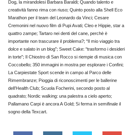
Dog, la mirandolesi Barbara Baraldi; Quando talento e
creatività fanno rima con riuso; Quinto posto alla Shell Eco
Marathon per il team del Leonardo da Vinci; Cesare
Cremonini nel nuovo film di Pupi Avati; Cleo e Hippie, star a
quattro zampe; Tartaro nei denti del cane, perchè è
importante non trascurare il problema?; “Il mio viaggio tra
dolce e salato in un blog”; Sweet Cake: “trasformo i desideri
in torte”; Il Chiostro di San Rocco si riempie di musica con
Coccobello; 350 immagini in mostra per esplorare i Confini;
La Carpiestate Sport scende in campo al Parco delle
Rimembranze; Pioggia di riconoscimenti per le ballerine
dell’Health Club; Scuola Focherini, secondo posto al
quadrato; Nordic walking: una palestra a cielo aperto;
Pallamano Carpi è ancora A Gold; Si ferma in semifinale il
sogno della Texcart.