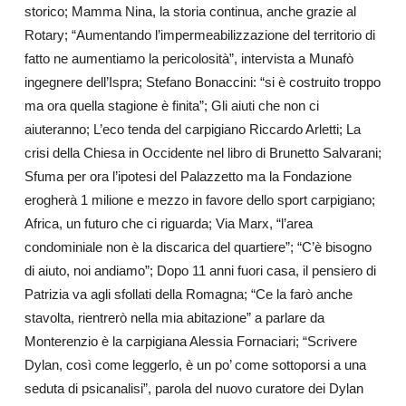
storico; Mamma Nina, la storia continua, anche grazie al
Rotary; “Aumentando l’impermeabilizzazione del territorio di
fatto ne aumentiamo la pericolosità”, intervista a Munafò
ingegnere dell’Ispra; Stefano Bonaccini: “si è costruito troppo
ma ora quella stagione è finita”; Gli aiuti che non ci
aiuteranno; L’eco tenda del carpigiano Riccardo Arletti; La
crisi della Chiesa in Occidente nel libro di Brunetto Salvarani;
Sfuma per ora l’ipotesi del Palazzetto ma la Fondazione
erogherà 1 milione e mezzo in favore dello sport carpigiano;
Africa, un futuro che ci riguarda; Via Marx, “l’area
condominiale non è la discarica del quartiere”; “C’è bisogno
di aiuto, noi andiamo”; Dopo 11 anni fuori casa, il pensiero di
Patrizia va agli sfollati della Romagna; “Ce la farò anche
stavolta, rientrerò nella mia abitazione” a parlare da
Monterenzio è la carpigiana Alessia Fornaciari; “Scrivere
Dylan, così come leggerlo, è un po’ come sottoporsi a una
seduta di psicanalisi”, parola del nuovo curatore dei Dylan