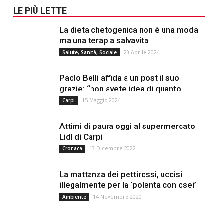
LE PIÙ LETTE
La dieta chetogenica non è una moda
ma una terapia salvavita
20 Aprile 2024
Salute, Sanità, Sociale
Paolo Belli affida a un post il suo
grazie: “non avete idea di quanto...
15 Maggio 2024
Carpi
Attimi di paura oggi al supermercato
Lidl di Carpi
13 Dicembre 2022
Cronaca
La mattanza dei pettirossi, uccisi
illegalmente per la ‘polenta con osei’
14 Novembre 2020
Ambiente