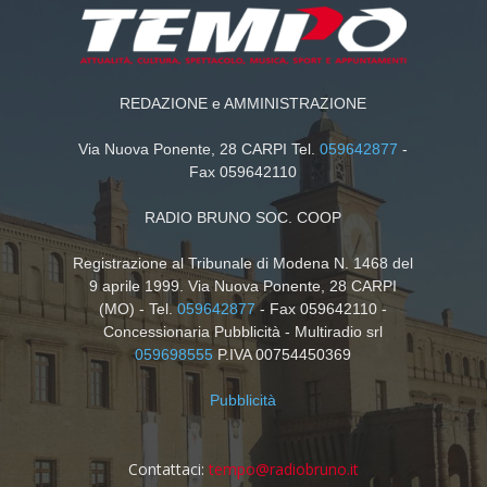
REDAZIONE e AMMINISTRAZIONE
Via Nuova Ponente, 28 CARPI Tel.
059642877
-
Fax 059642110
RADIO BRUNO SOC. COOP
Registrazione al Tribunale di Modena N. 1468 del
9 aprile 1999. Via Nuova Ponente, 28 CARPI
(MO) - Tel.
059642877
- Fax 059642110 -
Concessionaria Pubblicità - Multiradio srl
059698555
P.IVA 00754450369
Pubblicità
Contattaci:
tempo@radiobruno.it