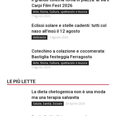
Carpi Film Fest 2026
Arte, Storia, Cultura, spettacolo e musica
7 Agosto 2026
Eclissi solare e stelle cadenti: tutti col
naso all’insù il 12 agosto
5 Agosto 2026
Ambiente
Cotechino a colazione e cocomerata:
Bastiglia festeggia Ferragosto
Arte, Storia, Cultura, spettacolo e musica
5 Agosto 2026
LE PIÙ LETTE
La dieta chetogenica non è una moda
ma una terapia salvavita
20 Aprile 2024
Salute, Sanità, Sociale