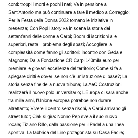
conti: troppi i morti e pochi i nati; Va in pensione a
Sant’Antonio ma può continuare a fare il medico a Correggio;
Per la Festa della Donna 2022 tornano le iniziative in
presenza; Con PopHistory va in scena la storia dei
settant’anni delle donne a Carpi; Boom di iscrizioni alle
superiori, resta il problema degli spazi; Accogliere la
complessità come fanno gli scrittori: incontro con Geda e
Magnone; Dalla Fondazione CR Carpi 140mila euro per
premiare le giovani eccellenze del territorio; Come si fa a
spiegare diritti e doveri se non c’è un’istruzione di base?; La
storia senza fine della nuova tribuna; La AeC Costruzioni
realizzerà il nuovo polo universitario; L’Europa ci sarà anche
tra mille anni, l’Unione europea potrebbe non durare
altrettanto; Vivere il centro senza rischi, a Carpi arrivano gli
street tutor; Ciak si gira: Nonno Pep svela il suo nuovo
locale; Tiziano Rillo, dalla passione per il Padel a una linea
sportiva; La fabbrica del Lino protagonista su Casa Facile;