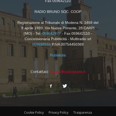
Fax 059642110
RADIO BRUNO SOC. COOP
Registrazione al Tribunale di Modena N. 1468 del
9 aprile 1999. Via Nuova Ponente, 28 CARPI
(MO) - Tel.
059642877
- Fax 059642110 -
Concessionaria Pubblicità - Multiradio srl
059698555
P.IVA 00754450369
Pubblicità
Contattaci:
tempo@radiobruno.it
Cookie Policy
Privacy Policy
Trasparenza