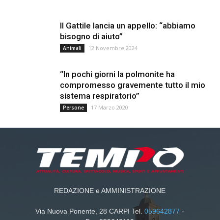
Il Gattile lancia un appello: “abbiamo
bisogno di aiuto”
12 Novembre 2024
Animali
“In pochi giorni la polmonite ha
compromesso gravemente tutto il mio
sistema respiratorio”
17 Marzo 2020
Persone
REDAZIONE e AMMINISTRAZIONE
Via Nuova Ponente, 28 CARPI Tel.
059642877
-