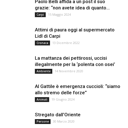
Paolo Belli affida a un post il suo
grazie: “non avete idea di quanto...
15 Maggio 2024
Carpi
Attimi di paura oggi al supermercato
Lidl di Carpi
13 Dicembre 2022
Cronaca
La mattanza dei pettirossi, uccisi
illegalmente per la ‘polenta con osei’
14 Novembre 2020
Ambiente
Al Gattile è emergenza cuccioli: “siamo
allo stremo delle forze”
19 Giugno 2024
Animali
Stregato dall’Oriente
30 Marzo 2020
Persone