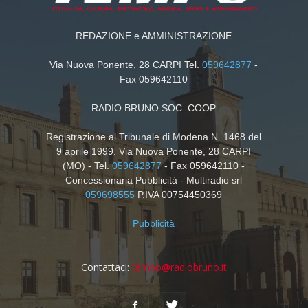
REDAZIONE e AMMINISTRAZIONE
Via Nuova Ponente, 28 CARPI Tel.
059642877
-
Fax 059642110
RADIO BRUNO SOC. COOP
Registrazione al Tribunale di Modena N. 1468 del
9 aprile 1999. Via Nuova Ponente, 28 CARPI
(MO) - Tel.
059642877
- Fax 059642110 -
Concessionaria Pubblicità - Multiradio srl
059698555
P.IVA 00754450369
Pubblicità
Contattaci:
tempo@radiobruno.it