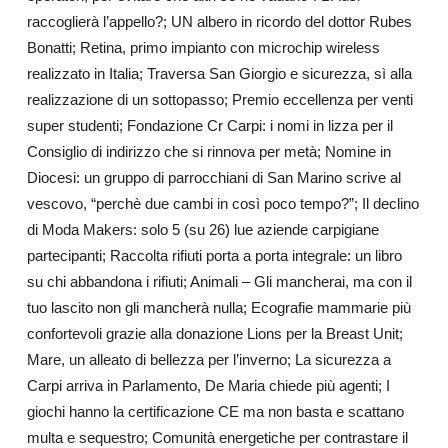
raccoglierà l’appello?; UN albero in ricordo del dottor Rubes
Bonatti; Retina, primo impianto con microchip wireless
realizzato in Italia; Traversa San Giorgio e sicurezza, sì alla
realizzazione di un sottopasso; Premio eccellenza per venti
super studenti; Fondazione Cr Carpi: i nomi in lizza per il
Consiglio di indirizzo che si rinnova per metà; Nomine in
Diocesi: un gruppo di parrocchiani di San Marino scrive al
vescovo, “perchè due cambi in così poco tempo?”; Il declino
di Moda Makers: solo 5 (su 26) lue aziende carpigiane
partecipanti; Raccolta rifiuti porta a porta integrale: un libro
su chi abbandona i rifiuti; Animali – Gli mancherai, ma con il
tuo lascito non gli mancherà nulla; Ecografie mammarie più
confortevoli grazie alla donazione Lions per la Breast Unit;
Mare, un alleato di bellezza per l’inverno; La sicurezza a
Carpi arriva in Parlamento, De Maria chiede più agenti; I
giochi hanno la certificazione CE ma non basta e scattano
multa e sequestro; Comunità energetiche per contrastare il