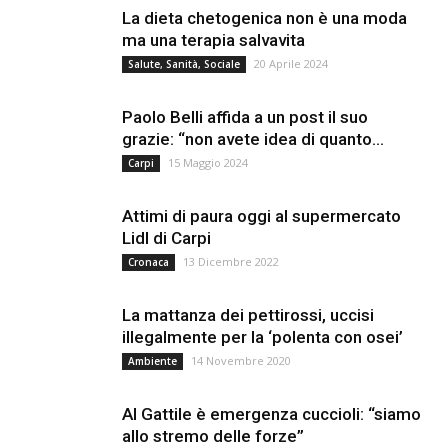
La dieta chetogenica non è una moda
ma una terapia salvavita
20 Aprile 2024
Salute, Sanità, Sociale
Paolo Belli affida a un post il suo
grazie: “non avete idea di quanto...
15 Maggio 2024
Carpi
Attimi di paura oggi al supermercato
Lidl di Carpi
13 Dicembre 2022
Cronaca
La mattanza dei pettirossi, uccisi
illegalmente per la ‘polenta con osei’
14 Novembre 2020
Ambiente
Al Gattile è emergenza cuccioli: “siamo
allo stremo delle forze”