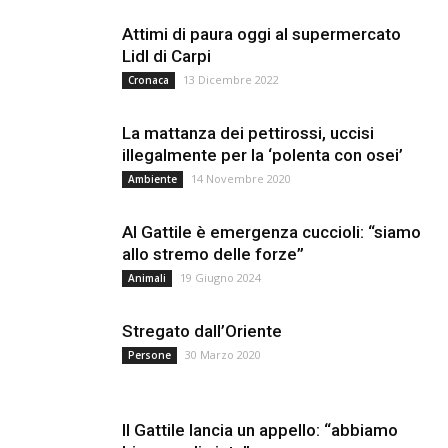
Attimi di paura oggi al supermercato
Lidl di Carpi
13 Dicembre 2022
Cronaca
La mattanza dei pettirossi, uccisi
illegalmente per la ‘polenta con osei’
14 Novembre 2020
Ambiente
Al Gattile è emergenza cuccioli: “siamo
allo stremo delle forze”
19 Giugno 2024
Animali
Stregato dall’Oriente
30 Marzo 2020
Persone
Il Gattile lancia un appello: “abbiamo