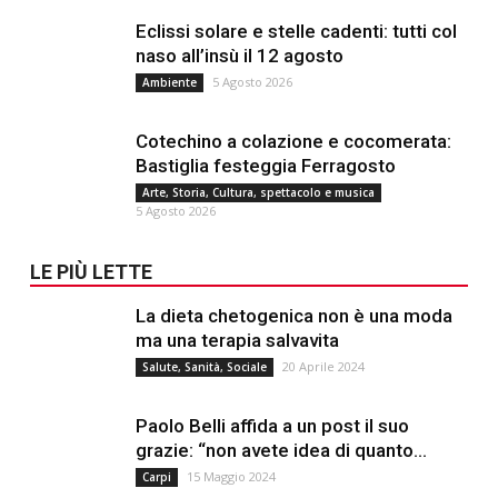
Eclissi solare e stelle cadenti: tutti col
naso all’insù il 12 agosto
5 Agosto 2026
Ambiente
Cotechino a colazione e cocomerata:
Bastiglia festeggia Ferragosto
Arte, Storia, Cultura, spettacolo e musica
5 Agosto 2026
LE PIÙ LETTE
La dieta chetogenica non è una moda
ma una terapia salvavita
20 Aprile 2024
Salute, Sanità, Sociale
Paolo Belli affida a un post il suo
grazie: “non avete idea di quanto...
15 Maggio 2024
Carpi