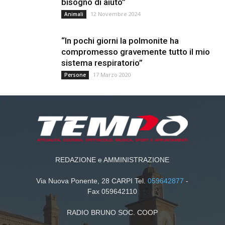
bisogno di aiuto”
12 Novembre 2024
Animali
“In pochi giorni la polmonite ha
compromesso gravemente tutto il mio
sistema respiratorio”
17 Marzo 2020
Persone
REDAZIONE e AMMINISTRAZIONE
Via Nuova Ponente, 28 CARPI Tel.
059642877
-
Fax 059642110
RADIO BRUNO SOC. COOP