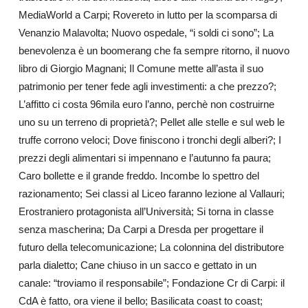
MediaWorld a Carpi; Rovereto in lutto per la scomparsa di
Venanzio Malavolta; Nuovo ospedale, “i soldi ci sono”; La
benevolenza è un boomerang che fa sempre ritorno, il nuovo
libro di Giorgio Magnani; Il Comune mette all’asta il suo
patrimonio per tener fede agli investimenti: a che prezzo?;
L’affitto ci costa 96mila euro l’anno, perchè non costruirne
uno su un terreno di proprietà?; Pellet alle stelle e sul web le
truffe corrono veloci; Dove finiscono i tronchi degli alberi?; I
prezzi degli alimentari si impennano e l’autunno fa paura;
Caro bollette e il grande freddo. Incombe lo spettro del
razionamento; Sei classi al Liceo faranno lezione al Vallauri;
Erostraniero protagonista all’Università; Si torna in classe
senza mascherina; Da Carpi a Dresda per progettare il
futuro della telecomunicazione; La colonnina del distributore
parla dialetto; Cane chiuso in un sacco e gettato in un
canale: “troviamo il responsabile”; Fondazione Cr di Carpi: il
CdA è fatto, ora viene il bello; Basilicata coast to coast;