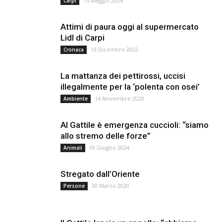
15 Maggio 2024
Carpi
Attimi di paura oggi al supermercato
Lidl di Carpi
13 Dicembre 2022
Cronaca
La mattanza dei pettirossi, uccisi
illegalmente per la ‘polenta con osei’
14 Novembre 2020
Ambiente
Al Gattile è emergenza cuccioli: “siamo
allo stremo delle forze”
19 Giugno 2024
Animali
Stregato dall’Oriente
30 Marzo 2020
Persone