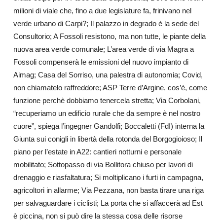
milioni di viale che, fino a due legislature fa, frinivano nel
verde urbano di Carpi?; Il palazzo in degrado è la sede del
Consultorio; A Fossoli resistono, ma non tutte, le piante della
nuova area verde comunale; L’area verde di via Magra a
Fossoli compenserà le emissioni del nuovo impianto di
Aimag; Casa del Sorriso, una palestra di autonomia; Covid,
non chiamatelo raffreddore; ASP Terre d’Argine, cos’è, come
funzione perchè dobbiamo tenercela stretta; Via Corbolani,
“recuperiamo un edificio rurale che da sempre è nel nostro
cuore”, spiega l’ingegner Gandolfi; Boccaletti (FdI) interna la
Giunta sui conigli in libertà della rotonda del Borgogioioso; Il
piano per l’estate in A22: cantieri notturni e personale
mobilitato; Sottopasso di via Bollitora chiuso per lavori di
drenaggio e riasfaltatura; Si moltiplicano i furti in campagna,
agricoltori in allarme; Via Pezzana, non basta tirare una riga
per salvaguardare i ciclisti; La porta che si affaccerà ad Est
è piccina, non si può dire la stessa cosa delle risorse