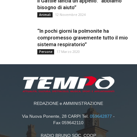
Il Gattile lancia un appello: “abbiamo
bisogno di aiuto”
12 Novembre 2024
Animali
“In pochi giorni la polmonite ha
compromesso gravemente tutto il mio
sistema respiratorio”
17 Marzo 2020
Persone
REDAZIONE e AMMINISTRAZIONE
Via Nuova Ponente, 28 CARPI Tel.
059642877
-
Fax 059642110
RADIO BRUNO SOC. COOP