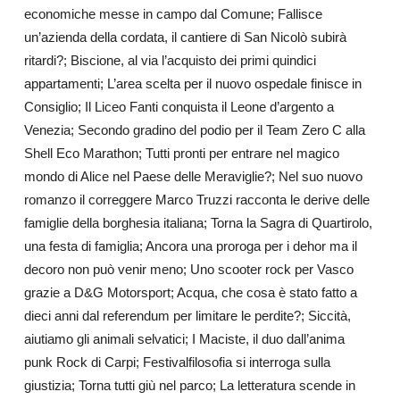
economiche messe in campo dal Comune; Fallisce
un’azienda della cordata, il cantiere di San Nicolò subirà
ritardi?; Biscione, al via l’acquisto dei primi quindici
appartamenti; L’area scelta per il nuovo ospedale finisce in
Consiglio; Il Liceo Fanti conquista il Leone d’argento a
Venezia; Secondo gradino del podio per il Team Zero C alla
Shell Eco Marathon; Tutti pronti per entrare nel magico
mondo di Alice nel Paese delle Meraviglie?; Nel suo nuovo
romanzo il correggere Marco Truzzi racconta le derive delle
famiglie della borghesia italiana; Torna la Sagra di Quartirolo,
una festa di famiglia; Ancora una proroga per i dehor ma il
decoro non può venir meno; Uno scooter rock per Vasco
grazie a D&G Motorsport; Acqua, che cosa è stato fatto a
dieci anni dal referendum per limitare le perdite?; Siccità,
aiutiamo gli animali selvatici; I Maciste, il duo dall’anima
punk Rock di Carpi; Festivalfilosofia si interroga sulla
giustizia; Torna tutti giù nel parco; La letteratura scende in