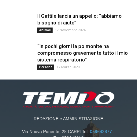
Il Gattile lancia un appello: “abbiamo
bisogno di aiuto”
12 Novembre 2024
Animali
“In pochi giorni la polmonite ha
compromesso gravemente tutto il mio
sistema respiratorio”
17 Marzo 2020
Persone
REDAZIONE e AMMINISTRAZIONE
Via Nuova Ponente, 28 CARPI Tel.
059642877
-