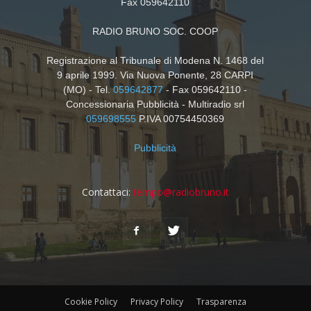
Fax 059642110
RADIO BRUNO SOC. COOP
Registrazione al Tribunale di Modena N. 1468 del
9 aprile 1999. Via Nuova Ponente, 28 CARPI
(MO) - Tel.
059642877
- Fax 059642110 -
Concessionaria Pubblicità - Multiradio srl
059698555
P.IVA 00754450369
Pubblicità
Contattaci:
tempo@radiobruno.it
Cookie Policy
Privacy Policy
Trasparenza