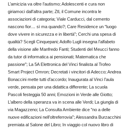
L’amicizia va oltre l’autismo; Adolescenti e cura non
giriamoci dall’altra parte; Ztl, il Comune incontra le
associazioni di categoria; Viale Carducci, dal cemento
nascono fior… sì ma quando?; Care Residence un “luogo
dove vivere in sicurezza e in libertà”; Cerchi una spesa di
qualità? Scegli Cinquepani; Adolfo Lugli insegna l’alfabeto
della visione alle Manfredo Fanti; Studenti del Meucci fanno
da tutor di informatica ai pensionati; Matematica che
passione”; La 5A Elettronica del Vinci finalista al Trofeo
Smart Project Omron; Decretati i vincitori di Adecco; Andrea
Bonaccini mette tutti d’accordo; Inaugurata al Vinci l’aula
verde, pensata per una didattica differente; La scuola
Pascoli festeggia 50 anni; Emozioni in Verde alle Giotto;
L’albero della speranza va in scena alle Verdi; La giungla di
via Magazzeno; La Consulta Ambiente dice “no a delle
nuove edificazioni nell’oltreferrovia”; Alessandra Burzacchini
premiata al Salone del Libro; In viaggio col nuovo libro di