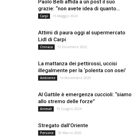
Paolo Belli affida a un post il suo
grazie: “non avete idea di quanto...
15 Maggio 2024
Carpi
Attimi di paura oggi al supermercato
Lidl di Carpi
13 Dicembre 2022
Cronaca
La mattanza dei pettirossi, uccisi
illegalmente per la ‘polenta con osei’
14 Novembre 2020
Ambiente
Al Gattile è emergenza cuccioli: “siamo
allo stremo delle forze”
19 Giugno 2024
Animali
Stregato dall’Oriente
30 Marzo 2020
Persone