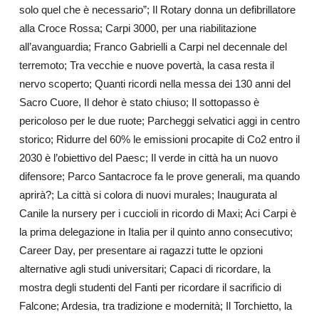
solo quel che è necessario”; Il Rotary donna un defibrillatore
alla Croce Rossa; Carpi 3000, per una riabilitazione
all’avanguardia; Franco Gabrielli a Carpi nel decennale del
terremoto; Tra vecchie e nuove povertà, la casa resta il
nervo scoperto; Quanti ricordi nella messa dei 130 anni del
Sacro Cuore, Il dehor è stato chiuso; Il sottopasso è
pericoloso per le due ruote; Parcheggi selvatici aggi in centro
storico; Ridurre del 60% le emissioni procapite di Co2 entro il
2030 è l’obiettivo del Paesc; Il verde in città ha un nuovo
difensore; Parco Santacroce fa le prove generali, ma quando
aprirà?; La città si colora di nuovi murales; Inaugurata al
Canile la nursery per i cuccioli in ricordo di Maxi; Aci Carpi è
la prima delegazione in Italia per il quinto anno consecutivo;
Career Day, per presentare ai ragazzi tutte le opzioni
alternative agli studi universitari; Capaci di ricordare, la
mostra degli studenti del Fanti per ricordare il sacrificio di
Falcone; Ardesia, tra tradizione e modernità; Il Torchietto, la