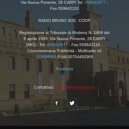
Via Nuova Ponente, 28 CARPI Tel.
059642877
-
Fax 059642110
RADIO BRUNO SOC. COOP
Registrazione al Tribunale di Modena N. 1468 del
9 aprile 1999. Via Nuova Ponente, 28 CARPI
(MO) - Tel.
059642877
- Fax 059642110 -
Concessionaria Pubblicità - Multiradio srl
059698555
P.IVA 00754450369
Pubblicità
Contattaci:
tempo@radiobruno.it