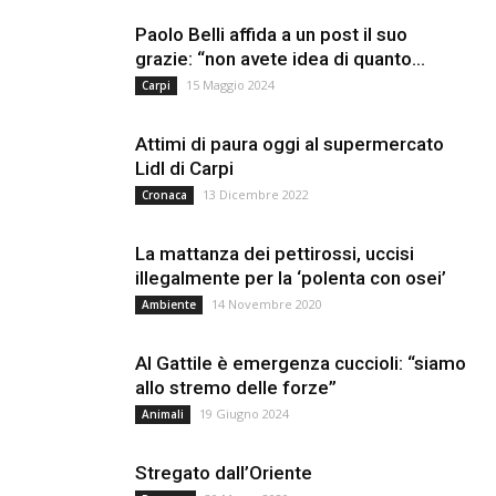
Paolo Belli affida a un post il suo
grazie: “non avete idea di quanto...
15 Maggio 2024
Carpi
Attimi di paura oggi al supermercato
Lidl di Carpi
13 Dicembre 2022
Cronaca
La mattanza dei pettirossi, uccisi
illegalmente per la ‘polenta con osei’
14 Novembre 2020
Ambiente
Al Gattile è emergenza cuccioli: “siamo
allo stremo delle forze”
19 Giugno 2024
Animali
Stregato dall’Oriente