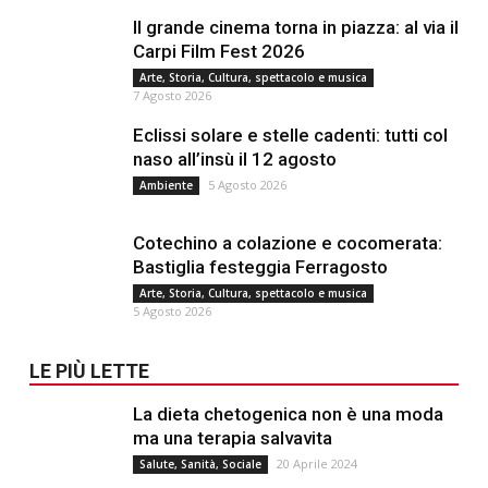
Il grande cinema torna in piazza: al via il
Carpi Film Fest 2026
Arte, Storia, Cultura, spettacolo e musica
7 Agosto 2026
Eclissi solare e stelle cadenti: tutti col
naso all’insù il 12 agosto
5 Agosto 2026
Ambiente
Cotechino a colazione e cocomerata:
Bastiglia festeggia Ferragosto
Arte, Storia, Cultura, spettacolo e musica
5 Agosto 2026
LE PIÙ LETTE
La dieta chetogenica non è una moda
ma una terapia salvavita
20 Aprile 2024
Salute, Sanità, Sociale