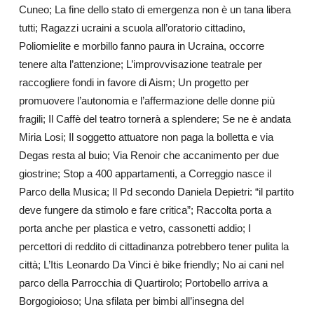
Cuneo; La fine dello stato di emergenza non è un tana libera
tutti; Ragazzi ucraini a scuola all’oratorio cittadino,
Poliomielite e morbillo fanno paura in Ucraina, occorre
tenere alta l’attenzione; L’improvvisazione teatrale per
raccogliere fondi in favore di Aism; Un progetto per
promuovere l’autonomia e l’affermazione delle donne più
fragili; Il Caffè del teatro tornerà a splendere; Se ne è andata
Miria Losi; Il soggetto attuatore non paga la bolletta e via
Degas resta al buio; Via Renoir che accanimento per due
giostrine; Stop a 400 appartamenti, a Correggio nasce il
Parco della Musica; Il Pd secondo Daniela Depietri: “il partito
deve fungere da stimolo e fare critica”; Raccolta porta a
porta anche per plastica e vetro, cassonetti addio; I
percettori di reddito di cittadinanza potrebbero tener pulita la
città; L’Itis Leonardo Da Vinci è bike friendly; No ai cani nel
parco della Parrocchia di Quartirolo; Portobello arriva a
Borgogioioso; Una sfilata per bimbi all’insegna del