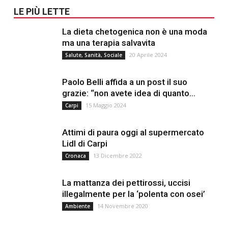
LE PIÙ LETTE
La dieta chetogenica non è una moda
ma una terapia salvavita
20 Aprile 2024
Salute, Sanità, Sociale
Paolo Belli affida a un post il suo
grazie: “non avete idea di quanto...
15 Maggio 2024
Carpi
Attimi di paura oggi al supermercato
Lidl di Carpi
13 Dicembre 2022
Cronaca
La mattanza dei pettirossi, uccisi
illegalmente per la ‘polenta con osei’
14 Novembre 2020
Ambiente