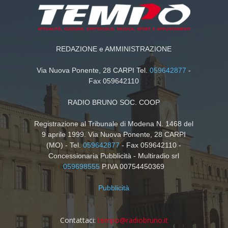
REDAZIONE e AMMINISTRAZIONE
Via Nuova Ponente, 28 CARPI Tel.
059642877
-
Fax 059642110
RADIO BRUNO SOC. COOP
Registrazione al Tribunale di Modena N. 1468 del
9 aprile 1999. Via Nuova Ponente, 28 CARPI
(MO) - Tel.
059642877
- Fax 059642110 -
Concessionaria Pubblicità - Multiradio srl
059698555
P.IVA 00754450369
Pubblicità
Contattaci:
tempo@radiobruno.it