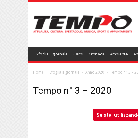
Temponews
Sfoglia il giornale
Carpi
Cronaca
Ambiente
An
Home
Sfoglia il giornale
Anno 2020
Tempo n° 3 – 2
Tempo n° 3 – 2020
Se stai utilizzand