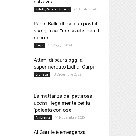
salvavita
20 Aprile 2024
Salute, Sanità, Sociale
Paolo Belli affida a un post il
suo grazie: “non avete idea di
quanto...
15 Maggio 2024
Carpi
Attimi di paura oggi al
supermercato Lidl di Carpi
13 Dicembre 2022
Cronaca
La mattanza dei pettirossi,
uccisi illegalmente per la
‘polenta con osei’
14 Novembre 2020
Ambiente
Al Gattile è emergenza