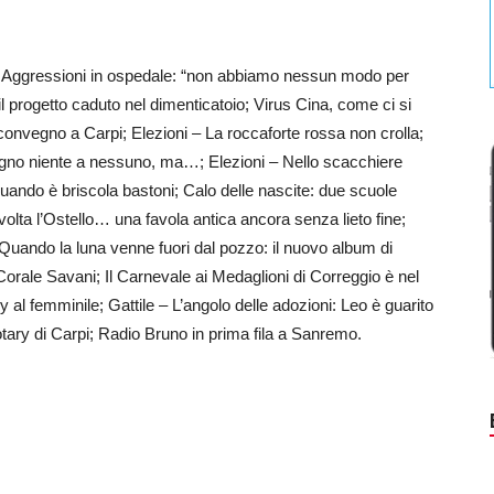
; Aggressioni in ospedale: “non abbiamo nessun modo per
il progetto caduto nel dimenticatoio; Virus Cina, come ci si
convegno a Carpi; Elezioni – La roccaforte rossa non crolla;
egno niente a nessuno, ma…; Elezioni – Nello scacchiere
quando è briscola bastoni; Calo delle nascite: due scuole
 volta l’Ostello… una favola antica ancora senza lieto fine;
; Quando la luna venne fuori dal pozzo: il nuovo album di
 Corale Savani; Il Carnevale ai Medaglioni di Correggio è nel
l femminile; Gattile – L’angolo delle adozioni: Leo è guarito
tary di Carpi; Radio Bruno in prima fila a Sanremo.