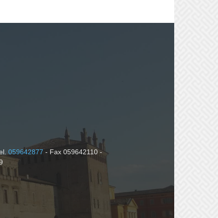
el.
059642877
- Fax 059642110 -
9