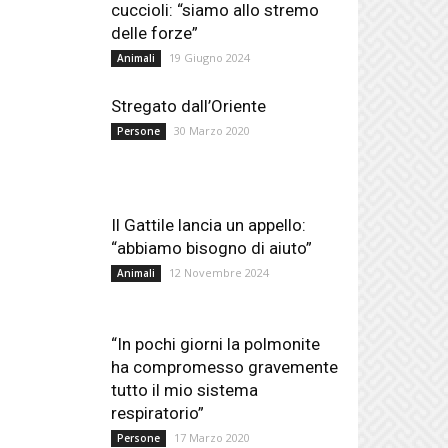
cuccioli: “siamo allo stremo
delle forze”
19 Giugno 2024
Animali
Stregato dall’Oriente
30 Marzo 2020
Persone
Il Gattile lancia un appello:
“abbiamo bisogno di aiuto”
12 Novembre 2024
Animali
“In pochi giorni la polmonite
ha compromesso gravemente
tutto il mio sistema
respiratorio”
17 Marzo 2020
Persone