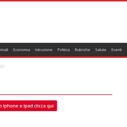
imali
Economia
Istruzione
Politica
Rubriche
Salute
Eventi
020
o Iphone e Ipad clicca qui