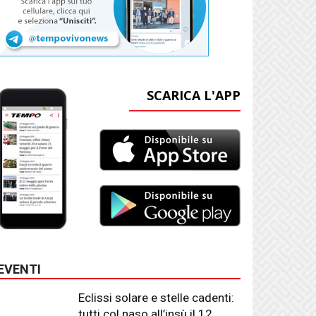
SCARICA L'APP
EVENTI
Eclissi solare e stelle cadenti:
tutti col naso all’insù il 12