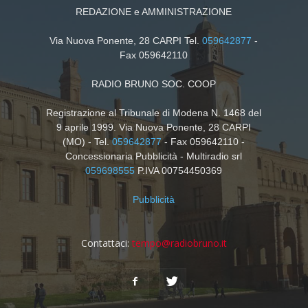
REDAZIONE e AMMINISTRAZIONE
Via Nuova Ponente, 28 CARPI Tel.
059642877
-
Fax 059642110
RADIO BRUNO SOC. COOP
Registrazione al Tribunale di Modena N. 1468 del
9 aprile 1999. Via Nuova Ponente, 28 CARPI
(MO) - Tel.
059642877
- Fax 059642110 -
Concessionaria Pubblicità - Multiradio srl
059698555
P.IVA 00754450369
Pubblicità
Contattaci:
tempo@radiobruno.it