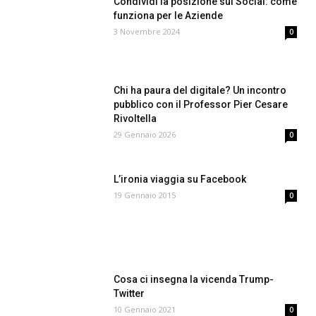
Condividi la posizione sui Social: come
funziona per le Aziende
3 Novembre 2024
0
Chi ha paura del digitale? Un incontro
pubblico con il Professor Pier Cesare
Rivoltella
29 Gennaio 2026
0
L’ironia viaggia su Facebook
19 Gennaio 2015
0
Cosa ci insegna la vicenda Trump-
Twitter
10 Gennaio 2021
0