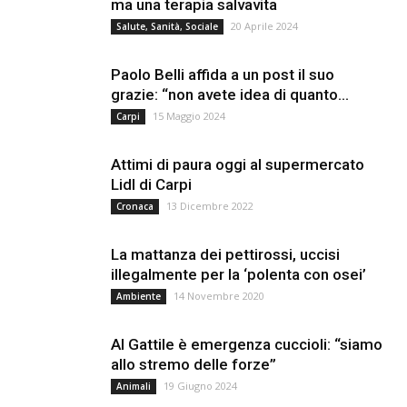
ma una terapia salvavita
20 Aprile 2024
Salute, Sanità, Sociale
Paolo Belli affida a un post il suo
grazie: “non avete idea di quanto...
15 Maggio 2024
Carpi
Attimi di paura oggi al supermercato
Lidl di Carpi
13 Dicembre 2022
Cronaca
La mattanza dei pettirossi, uccisi
illegalmente per la ‘polenta con osei’
14 Novembre 2020
Ambiente
Al Gattile è emergenza cuccioli: “siamo
allo stremo delle forze”
19 Giugno 2024
Animali