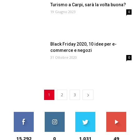
Turismo a Carpi, sarà la volta buona?
19 Giugno 2023
0
Black Friday 2020, 10 idee per e-
commerce e negozi
31 Ottobre 2020
0
1
2
3
15,292
0
1,031
49