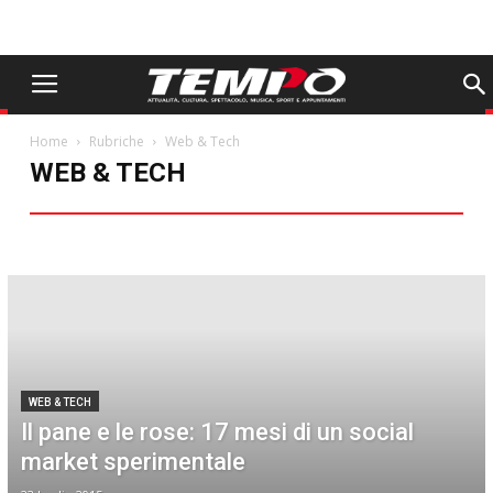
Home
Rubriche
Web & Tech
WEB & TECH
Aldo Arbore
Animali
Avvocato
Ciak Moda
Come eravamo
Comunità in Dialogo
Dimensione Casa
Farmacista
Food
Gentilezza
I libri da non perdere
Il viaggio dei sapori
In punta di piedi
Oroscopo
PAP 20
Sentieri Minimi
storie e riflessioni dal nostro territorio
Una foresta a Carpi: 360 gradi di verde
Web & Tech
WEB & TECH
Il pane e le rose: 17 mesi di un social
market sperimentale