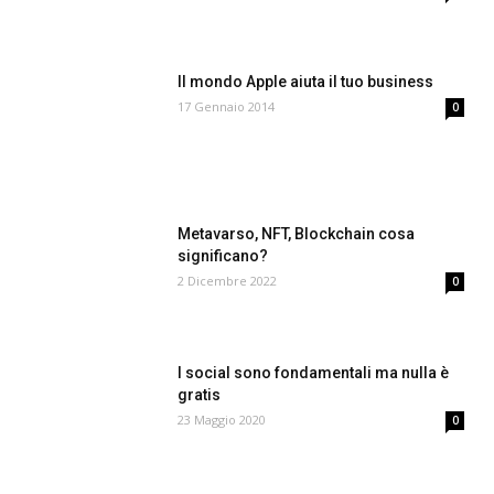
Il mondo Apple aiuta il tuo business
17 Gennaio 2014
0
Metavarso, NFT, Blockchain cosa
significano?
2 Dicembre 2022
0
I social sono fondamentali ma nulla è
gratis
23 Maggio 2020
0