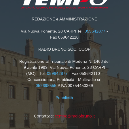
REDAZIONE e AMMINISTRAZIONE
Via Nuova Ponente, 28 CARPI Tel.
059642877
-
Fax 059642110
RADIO BRUNO SOC. COOP
Registrazione al Tribunale di Modena N. 1468 del
9 aprile 1999. Via Nuova Ponente, 28 CARPI
(MO) - Tel.
059642877
- Fax 059642110 -
Concessionaria Pubblicità - Multiradio srl
059698555
P.IVA 00754450369
Pubblicità
Contattaci:
tempo@radiobruno.it