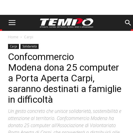
Home
Carpi
Carpi
Solidarietà
Confcommercio
Modena dona 25 computer
a Porta Aperta Carpi,
saranno destinati a famiglie
in difficoltà
Un gesto concreto che unisce solidarietà, sostenibilità e
attenzione al territorio. Confcommercio Modena ha
donato 25 computer all’Associazione di Volontariato
Porta Aperta di Carpi, che provvederà a distribuirli alle