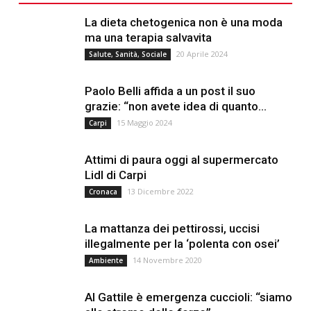
La dieta chetogenica non è una moda
ma una terapia salvavita
20 Aprile 2024
Salute, Sanità, Sociale
Paolo Belli affida a un post il suo
grazie: “non avete idea di quanto...
15 Maggio 2024
Carpi
Attimi di paura oggi al supermercato
Lidl di Carpi
13 Dicembre 2022
Cronaca
La mattanza dei pettirossi, uccisi
illegalmente per la ‘polenta con osei’
14 Novembre 2020
Ambiente
Al Gattile è emergenza cuccioli: “siamo